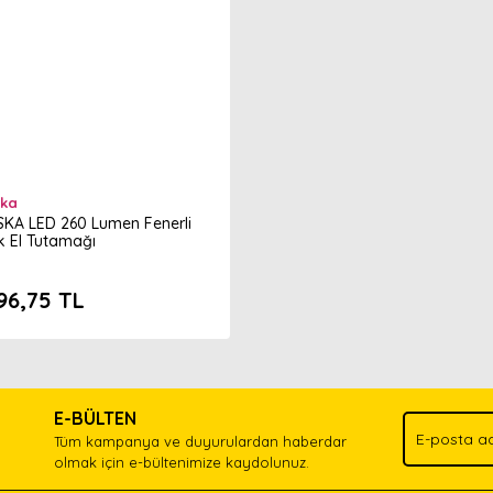
ska
KA LED 260 Lumen Fenerli
k El Tutamağı
96,75 TL
E-BÜLTEN
Tüm kampanya ve duyurulardan haberdar
olmak için e-bültenimize kaydolunuz.