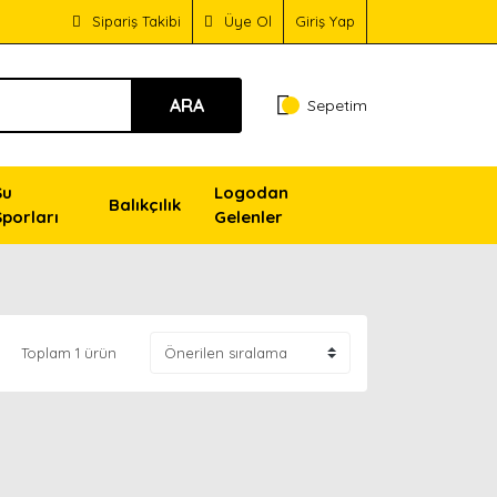
Sipariş Takibi
Üye Ol
Giriş Yap
ARA
Sepetim
Su
Logodan
Balıkçılık
Sporları
Gelenler
Toplam 1 ürün