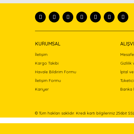
Ürün resmi kalitesiz, bozuk veya görüntülenemiyor
Ürün açıklamasında eksik bilgiler bulunuyor.
Ürün bilgilerinde hatalar bulunuyor.
Ürün fiyatı diğer sitelerden daha pahalı.
Bu ürüne benzer farklı alternatifler olmalı.
KURUMSAL
ALIŞV
İletişim
Mesafel
Kargo Takibi
Gizlilik
Havale Bildirim Formu
İptal ve
İletişim Formu
Tüketici
Kariyer
Banka 
© Tüm hakları saklıdır. Kredi kartı bilgileriniz 256bit SS