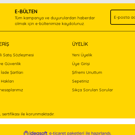
.
E-BÜLTEN
Yorum Yaz
Tüm kampanya ve duyurulardan haberdar
olmak için e-bültenimize kaydolunuz.
ERİŞ
ÜYELİK
i Satış Sözleşmesi
Yeni Üyelik
 ve Güvenlik
Üye Girişi
 İade Şartları
Şifremi Unuttum
 Hakları
Sepetiniz
Gönder
hesaplarımız
Sıkça Sorulan Sorular
L sertifikası ile korunmaktadır.
ile
ideasoft
e-