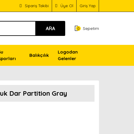
Sipariş Takibi
Üye Ol
Giriş Yap
ARA
Sepetim
0
Su
Logodan
Balıkçılık
Sporları
Gelenler
uk Dar Partition Gray