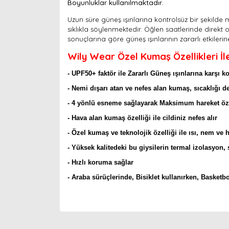
Boyunluklar kullanılmaktadır.
Uzun süre güneş ışınlarına kontrolsüz bir şekilde
sıklıkla söylenmektedir. Öğlen saatlerinde direk
sonuçlarına göre güneş ışınlarının zararlı etkileri
Wily Wear Özel Kumaş Özellikleri İl
- UPF50+ faktör ile Zararlı Güneş ışınlarına karşı k
-
Nemi dışarı atan ve nefes alan kumaş, sıcaklığı de
- 4 yönlü esneme sağlayarak
Maksimum hareket özgü
- Hava alan kumaş özelliği ile cildiniz nefes alır
- Özel kumaş ve teknolojik özelliği ile ısı, nem ve 
- Yüksek kalitedeki bu giysilerin termal izolasyon, 
- Hızlı koruma sağlar
- Araba sürüçlerinde, Bisiklet kullanırken, Basketbo
Bu ürünün fiyat bilgisi, resim, ürün açıklamaları
Görüş ve önerileriniz için teşekkür ederiz.