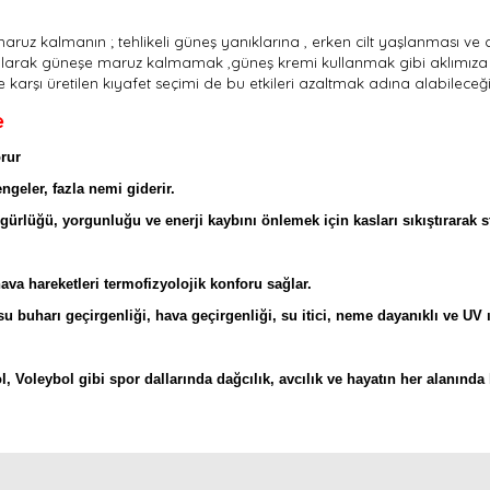
 maruz kalmanın ; tehlikeli güneş yanıklarına , erken cilt yaşlanması v
t olarak güneşe maruz kalmamak ,güneş kremi kullanmak gibi aklımıza il
ne karşı üretilen kıyafet seçimi de bu etkileri azaltmak adına alabileceğ
e
orur
ngeler, fazla nemi giderir.
rlüğü, yorgunluğu ve enerji kaybını önlemek için kasları sıkıştırarak st
hava hareketleri termofizyolojik konforu sağlar.
su buharı geçirgenliği, hava geçirgenliği, su itici, neme dayanıklı ve UV ış
l, Voleybol gibi spor dallarında dağcılık, avcılık ve hayatın her alanında 
nda ve diğer konularda yetersiz gördüğünüz noktaları öneri formunu kullan
Bu ürünü kullandıysanız yorum yapın, herkes ürünü tanısın.