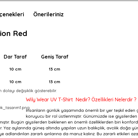
çenekleri
Önerileriniz
sion Red
Dar Taraf
Geniş Taraf
10 cm
13 cm
10 cm
13 cm
 dolayı değişiklik gösterebilir.
Wily Wear UV T-Shirt Nedir? Özellikleri Nelerdir ?
İnsanların günlük yaşamında önemli bir yer teşkil eden gi
koruyucu bir rol üstlenmiştir. Günümüzde ise giysilerden 
mıştır. Bugün giysilerden beklenen en önemli özelliklerden biri konfordu
 Yaz aylarında güneş altında yapılan uzun balıkçılık, avcılık doğa yürü
adlandırılan zararlı ışınlarına da maruz kalırız. Bu zararlı etkileri az