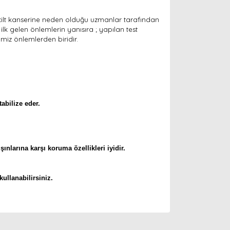
e cilt kanserine neden olduğu uzmanlar tarafından
k gelen önlemlerin yanısıra ; yapılan test
imiz önlemlerden biridir.
abilize eder.
ınlarına karşı koruma özellikleri iyidir.
kullanabilirsiniz.
arak tarafımıza iletebilirsiniz.