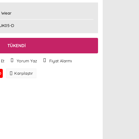
y Wear
UK05-D
TÜKENDİ
 Et
Yorum Yaz
Fiyat Alarmı
O
Karşılaştır