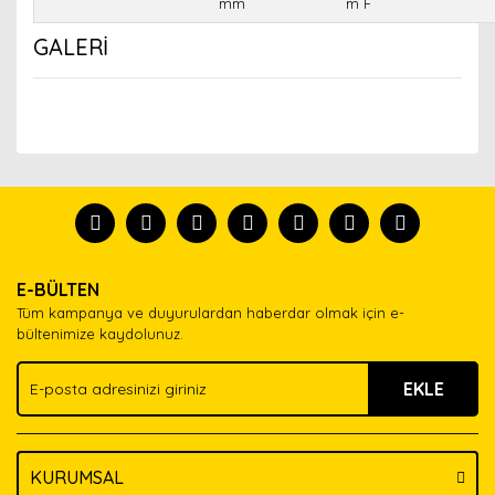
mm
m F
GALERİ
Bu ürünün fiyat bilgisi, resim, ürün açıklamalarında ve
diğer konularda yetersiz gördüğünüz noktaları öneri
Bu ürünü kullandıysanız yorum yapın, herkes ürünü
formunu kullanarak tarafımıza iletebilirsiniz.
tanısın.
Görüş ve önerileriniz için teşekkür ederiz.
Ürün resmi kalitesiz, bozuk veya görüntülenemiyor.
Yorum Yaz
E-BÜLTEN
Ürün açıklamasında eksik bilgiler bulunuyor.
Tüm kampanya ve duyurulardan haberdar olmak için e-
Ürün bilgilerinde hatalar bulunuyor.
bültenimize kaydolunuz.
Ürün fiyatı diğer sitelerden daha pahalı.
EKLE
Bu ürüne benzer farklı alternatifler olmalı.
KURUMSAL