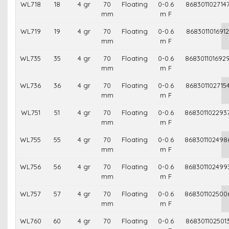
WL718
18
4 gr
70
Floating
0-0.6
868301102714
mm
m F
WL719
19
4 gr
70
Floating
0-0.6
8683011016912
mm
m F
WL735
35
4 gr
70
Floating
0-0.6
868301101692
mm
m F
WL736
36
4 gr
70
Floating
0-0.6
868301102715
mm
m F
WL751
51
4 gr
70
Floating
0-0.6
868301102293
mm
m F
WL755
55
4 gr
70
Floating
0-0.6
868301102498
mm
m F
WL756
56
4 gr
70
Floating
0-0.6
868301102499
mm
m F
WL757
57
4 gr
70
Floating
0-0.6
868301102500
mm
m F
WL760
60
4 gr
70
Floating
0-0.6
868301102501