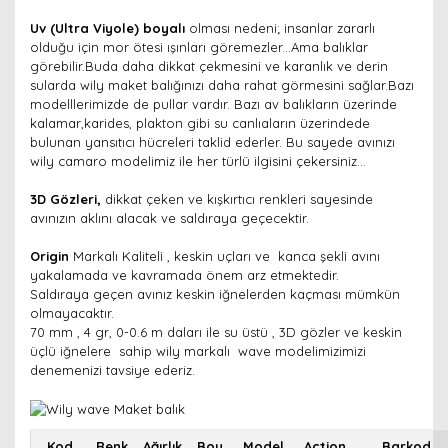
Uv (Ultra Viyole) boyalı
olması nedeni; insanlar zararlı
olduğu için mor ötesi ışınları göremezler...Ama balıklar
görebilir.Buda daha dikkat çekmesini ve karanlık ve derin
sularda wily maket balığınızı daha rahat görmesini sağlar.Bazı
modelllerimizde de pullar vardır. Bazı av balıkların üzerinde
kalamar,karides, plakton gibi su canlıaların üzerindede
bulunan yansıtıcı hücreleri taklid ederler. Bu sayede avınızı
wily camaro modelimiz ile her türlü ilgisini çekersiniz...
3D Gözleri,
dikkat çeken ve kışkırtıcı renkleri sayesinde
avınızın aklını alacak ve saldıraya geçecektir.
Origin
Markalı Kaliteli , keskin uçları ve kanca şekli avını
yakalamada ve kavramada önem arz etmektedir.
Saldıraya geçen avınız keskin iğnelerden kaçması mümkün
olmayacaktır.
70 mm , 4 gr, 0-0.6 m daları ile su üstü , 3D gözler ve keskin
üçlü iğnelere sahip wily markalı wave modelimizimizi
denemenizi tavsiye ederiz.
Kod
Renk
Ağırlık
Boy
Model
Action
Barkod