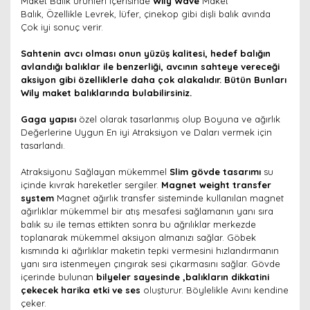
Maket Balık ürünleri içerisinde
Wily Wave
Maket
Balık, Özellikle Levrek, lüfer, çinekop gibi dişli balık avında
Çok iyi sonuç verir.
Sahtenin avcı olması onun yüzüş kalitesi, hedef balığın
avlandığı balıklar ile benzerliği, avcının sahteye vereceği
aksiyon gibi özelliklerle daha çok alakalıdır. Bütün Bunları
Wily maket balıklarında bulabilirsiniz.
Gaga yapısı
özel olarak tasarlanmış olup Boyuna ve ağırlık
Değerlerine Uygun En iyi Atraksiyon ve Daları vermek için
tasarlandı.
Atraksiyonu Sağlayan mükemmel
Slim gövde tasarımı
su
içinde kıvrak hareketler sergiler.
Magnet weight transfer
system
Magnet ağırlık transfer sisteminde kullanılan magnet
ağırlıklar mükemmel bir atış mesafesi sağlamanın yanı sıra
balık su ile temas ettikten sonra bu ağrılıklar merkezde
toplanarak mükemmel aksiyon almanızı sağlar. Göbek
kısmında ki ağırlıklar maketin tepki vermesini hızlandırmanın
yanı sıra istenmeyen çıngırak sesi çıkarmasını sağlar. Gövde
içerinde bulunan
bilyeler sayesinde ,balıkların dikkatini
çekecek harika etki ve ses
oluşturur. Böylelikle Avını kendine
çeker.