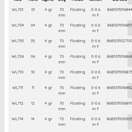
WL701
01
4 gr
70
Floating
0-0.6
868301101684
mm
m F
WL704
04
4 gr
70
Floating
0-0.6
8683011016851
mm
m F
WL705
05
4 gr
70
Floating
0-0.6
868301102713
mm
m F
WL706
06
4 gr
70
Floating
0-0.6
868301101686
mm
m F
WL710
10
4 gr
70
Floating
0-0.6
868301101687
mm
m F
WL711
11
4 gr
70
Floating
0-0.6
868301101688
mm
m F
WL712
12
4 gr
70
Floating
0-0.6
868301101689
mm
m F
WL714
14
4 gr
70
Floating
0-0.6
868301101690
mm
m F