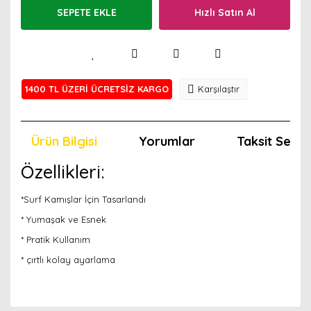
SEPETE EKLE
Hızlı Satın Al
1400 TL ÜZERİ ÜCRETSİZ KARGO
Karşılaştır
Ürün Bilgisi
Yorumlar
Taksit Seçen
Özellikleri:
*Surf Kamışlar İçin Tasarlandı
* Yumaşak ve Esnek
* Pratik Kullanım
* çırtlı kolay ayarlama
Bu ürünün fiyat bilgisi, resim, ürün açıklamalarında ve