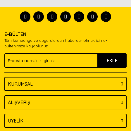
diğer konularda yetersiz gördüğünüz noktaları öneri
Bu ürünü kullandıysanız yorum yapın, herkes ürünü
formunu kullanarak tarafımıza iletebilirsiniz.
tanısın.
Görüş ve önerileriniz için teşekkür ederiz.
Ürün resmi kalitesiz, bozuk veya görüntülenemiyor.
Yorum Yaz
E-BÜLTEN
Ürün açıklamasında eksik bilgiler bulunuyor.
Tüm kampanya ve duyurulardan haberdar olmak için e-
Ürün bilgilerinde hatalar bulunuyor.
bültenimize kaydolunuz.
Ürün fiyatı diğer sitelerden daha pahalı.
EKLE
Bu ürüne benzer farklı alternatifler olmalı.
KURUMSAL
Gönder
ALIŞVERİŞ
ÜYELİK