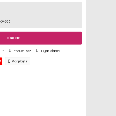
-34536
TÜKENDİ
 Et
Yorum Yaz
Fiyat Alarmı
O
Karşılaştır