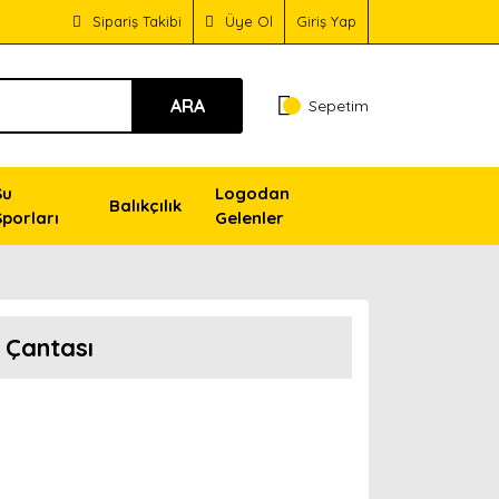
Sipariş Takibi
Üye Ol
Giriş Yap
ARA
Sepetim
Su
Logodan
Balıkçılık
Sporları
Gelenler
 Çantası