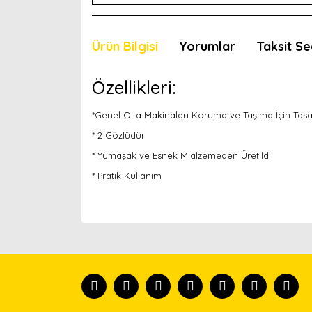
Ürün Bilgisi
Yorumlar
Taksit Se
Özellikleri:
*Genel Olta Makinaları Koruma ve Taşıma İçin Tasa
* 2 Gözlüdür
* Yumaşak ve Esnek Mlalzemeden Üretildi
* Pratik Kullanım
Bu ürünün fiyat bilgisi, resim, ürün açıklamaları
Görüş ve önerileriniz için teşekkür ederiz.
Ürün resmi kalitesiz, bozuk veya görüntülenemiyor
Ürün açıklamasında eksik bilgiler bulunuyor.
Ürün bilgilerinde hatalar bulunuyor.