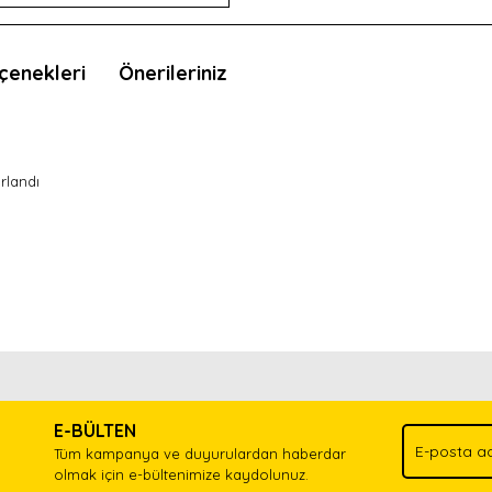
çenekleri
Önerileriniz
rlandı
nda ve diğer konularda yetersiz gördüğünüz noktaları öneri formunu kullan
Bu ürünü kullandıysanız yorum yapın, herkes ürünü tanısın.
.
E-BÜLTEN
Yorum Yaz
Tüm kampanya ve duyurulardan haberdar
olmak için e-bültenimize kaydolunuz.