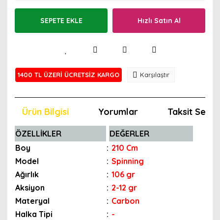
SEPETE EKLE
Hızlı Satın Al
1400 TL ÜZERİ ÜCRETSİZ KARGO
Karşılaştır
Ürün Bilgisi
Yorumlar
Taksit Seçen
ÖZELLİKLER
DEĞERLER
Boy
:
210 Cm
Model
:
Spinning
Ağırlık
:
106 gr
Aksiyon
:
2-12 gr
Materyal
:
Carbon
Halka Tipi
:
-