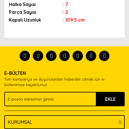
Halka Sayısı
:
7
Parça Sayısı
:
2
Kapalı Uzunluk
:
109.5 cm
Bu ürünün fiyat bilgisi, resim, ürün açıklamalarında ve
diğer konularda yetersiz gördüğünüz noktaları öneri
Bu ürünü kullandıysanız yorum yapın, herkes ürünü
formunu kullanarak tarafımıza iletebilirsiniz.
tanısın.
Görüş ve önerileriniz için teşekkür ederiz.
Ürün resmi kalitesiz, bozuk veya görüntülenemiyor.
Yorum Yaz
E-BÜLTEN
Ürün açıklamasında eksik bilgiler bulunuyor.
Tüm kampanya ve duyurulardan haberdar olmak için e-
Ürün bilgilerinde hatalar bulunuyor.
bültenimize kaydolunuz.
Ürün fiyatı diğer sitelerden daha pahalı.
EKLE
Bu ürüne benzer farklı alternatifler olmalı.
KURUMSAL