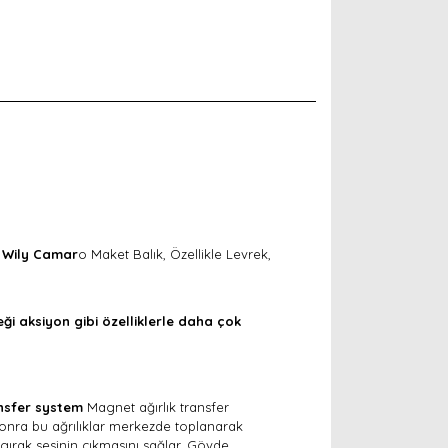
e
Wily Camar
o Maket Balık, Özellikle Levrek,
eği aksiyon gibi özelliklerle daha çok
nsfer system
Magnet ağırlık transfer
sonra bu ağrılıklar merkezde toplanarak
gırak sesinin çıkmasını sağlar. Gövde