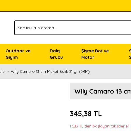
Outdoor ve
Dalış
Şişme Bot ve
Giyim
Grubu
Motor
eler
Wily Camaro 13 cm Maket Balık 21 gr (0-1M)
Wily Camaro 13 cm
345,38 TL
115,13 TL den başlayan taksitlerle!!