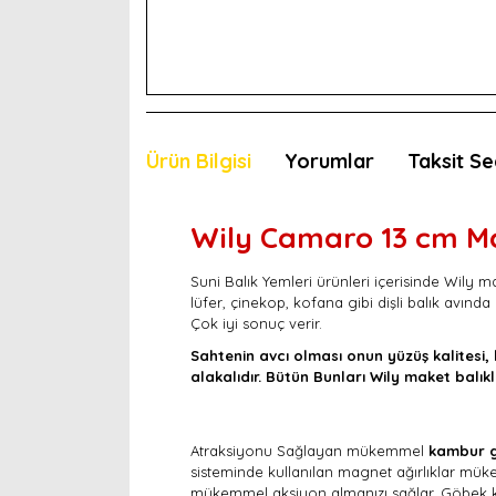
Ürün Bilgisi
Yorumlar
Taksit Se
Wily Camaro 13 cm Mak
Suni Balık Yemleri ürünleri içerisinde Wily m
lüfer, çinekop, kofana gibi dişli balık avında
Çok iyi sonuç verir.
Sahtenin avcı olması onun yüzüş kalitesi, 
alakalıdır. Bütün Bunları Wily maket balıkl
Atraksiyonu Sağlayan mükemmel
kambur g
sisteminde kullanılan magnet ağırlıklar müke
mükemmel aksiyon almanızı sağlar. Göbek kısm