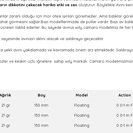
arın dikkatini çekecek harika etki ve ses
oluşturur. Böylelikle Avını ke
nlar zararlı olduğu için mor ötesi ışınları göremezler...Ama balıklar gör
ahat görmesini sağlar.Bazı modelllerimizde de pullar vardır. Bazı av balı
creleri taklid ederler. Bu sayede avınızı wily camaro modelimiz ile her türl
i sayesinde avınızın aklını alacak ve saldıraya geçecektir.
anca şekli avını yakalamada ve kavramada önem arz etmektedir. Saldıray
D gözler ve keskin üçlü iğnelere sahip wily markalı Camaro modelimizimiz
Ağırlık
Boy
Model
Action
21 gr
130 mm
Floating
0 0-1 m F
21 gr
130 mm
Floating
0 0-1 m F
21 gr
130 mm
Floating
0 0-1 m F