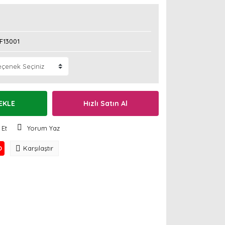
F13001
EKLE
Hızlı Satın Al
 Et
Yorum Yaz
O
Karşılaştır