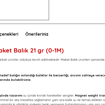
çenekleri
Önerileriniz
et Balık 21 gr (0-1M)
arkalı ürünler oldukça tercih edilmektedir. Maket Balık ürünleri içerisind
hedef balığın avlandığı balıklar ile benzerliği, avcının sahteye verec
arında bulabilirsiniz.
övde tasarımı
su içinde kıvrak hareketler sergiler.
Magnet weight tra
mmel bir atış mesafesi sağlamanın yanı sıra balık su ile temas ettikten 
ında ki ağırlıklar maketin tepki vermesini hızlandırmanın yanı sıra çın