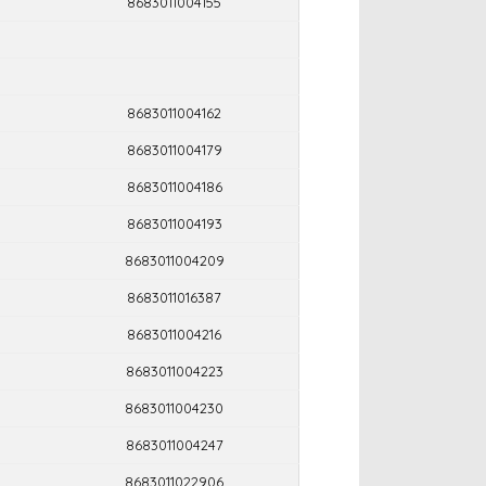
8683011004155
8683011004162
8683011004179
8683011004186
8683011004193
8683011004209
8683011016387
8683011004216
8683011004223
8683011004230
8683011004247
8683011022906