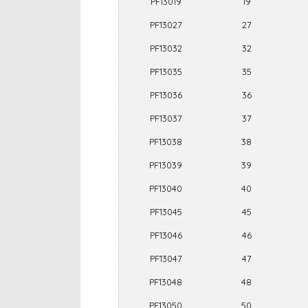
PF13019
19
PF13027
27
PF13032
32
PF13035
35
PF13036
36
PF13037
37
PF13038
38
PF13039
39
PF13040
40
PF13045
45
PF13046
46
PF13047
47
PF13048
48
PF13050
50