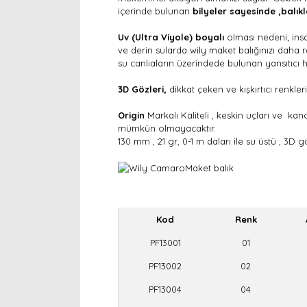
içerinde bulunan
bilyeler sayesinde ,balıkl
Uv (Ultra Viyole) boyalı
olması nedeni; insa
ve derin sularda wily maket balığınızı daha r
su canlıaların üzerindede bulunan yansıtıcı hü
3D Gözleri,
dikkat çeken ve kışkırtıcı renkler
Origin
Markalı Kaliteli , keskin uçları ve k
mümkün olmayacaktır.
130 mm , 21 gr, 0-1 m daları ile su üstü , 3
Kod
Renk
PF13001
01
PF13002
02
PF13004
04