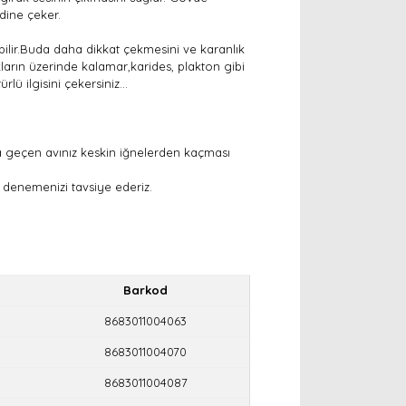
ndine çeker.
ebilir.Buda daha dikkat çekmesini ve karanlık
kların üzerinde kalamar,karides, plakton gibi
ü ilgisini çekersiniz...
a geçen avınız keskin iğnelerden kaçması
i denemenizi tavsiye ederiz.
Barkod
8683011004063
8683011004070
8683011004087