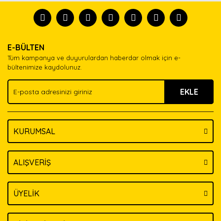
formunu kullanarak tarafımıza iletebilirsiniz.
tanısın.
Görüş ve önerileriniz için teşekkür ederiz.
Ürün resmi kalitesiz, bozuk veya görüntülenemiyor.
Yorum Yaz
E-BÜLTEN
Ürün açıklamasında eksik bilgiler bulunuyor.
Tüm kampanya ve duyurulardan haberdar olmak için e-
Ürün bilgilerinde hatalar bulunuyor.
bültenimize kaydolunuz.
Ürün fiyatı diğer sitelerden daha pahalı.
EKLE
Bu ürüne benzer farklı alternatifler olmalı.
KURUMSAL
Gönder
ALIŞVERİŞ
ÜYELİK