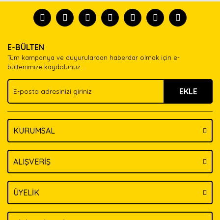
formunu kullanarak tarafımıza iletebilirsiniz.
tanısın.
Görüş ve önerileriniz için teşekkür ederiz.
Ürün resmi kalitesiz, bozuk veya görüntülenemiyor.
Yorum Yaz
E-BÜLTEN
Ürün açıklamasında eksik bilgiler bulunuyor.
Tüm kampanya ve duyurulardan haberdar olmak için e-
Ürün bilgilerinde hatalar bulunuyor.
bültenimize kaydolunuz.
Ürün fiyatı diğer sitelerden daha pahalı.
EKLE
Bu ürüne benzer farklı alternatifler olmalı.
KURUMSAL
Gönder
ALIŞVERİŞ
ÜYELİK