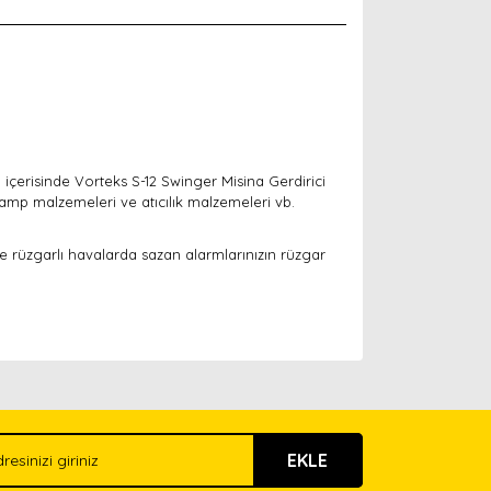
i içerisinde Vorteks S-12 Swinger Misina Gerdirici
amp malzemeleri ve atıcılık malzemeleri vb.
e rüzgarlı havalarda sazan alarmlarınızın rüzgar
arak tarafımıza iletebilirsiniz.
EKLE