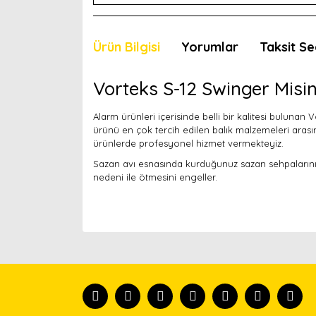
Ürün Bilgisi
Yorumlar
Taksit Se
Vorteks S-12 Swinger Misin
Alarm ürünleri içerisinde belli bir kalitesi bulunan
ürünü en çok tercih edilen balık malzemeleri arası
ürünlerde profesyonel hizmet vermekteyiz.
Sazan avı esnasında kurduğunuz sazan sehpalarınızd
nedeni ile ötmesini engeller.
Bu ürünün fiyat bilgisi, resim, ürün açıklamaları
Görüş ve önerileriniz için teşekkür ederiz.
Ürün resmi kalitesiz, bozuk veya görüntülenemiyor
Ürün açıklamasında eksik bilgiler bulunuyor.
Ürün bilgilerinde hatalar bulunuyor.