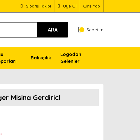
Sipariş Takibi
Üye Ol
Giriş Yap
ARA
Sepetim
Su
Logodan
Balıkçılık
Sporları
Gelenler
er Misina Gerdirici
!!