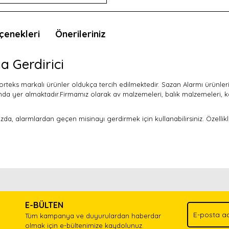
çenekleri
Önerileriniz
a Gerdirici
 Vorteks markalı ürünler oldukça tercih edilmektedir. Sazan Alarmı ürünler
nda yer almaktadır.Firmamız olarak av malzemeleri, balık malzemeleri, k
a, alarmlardan geçen misinayı gerdirmek için kullanabilirsiniz. Özellikl
nda ve diğer konularda yetersiz gördüğünüz noktaları öneri formunu kullan
Bu ürünü kullandıysanız yorum yapın, herkes ürünü tanısın.
.
E-BÜLTEN
Yorum Yaz
Tüm kampanya ve duyurulardan haberdar
olmak için e-bültenimize kaydolunuz.