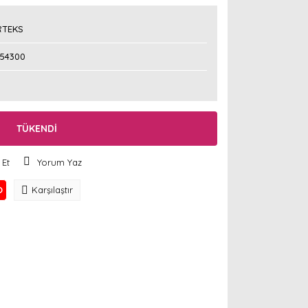
TEKS
254300
TÜKENDİ
 Et
Yorum Yaz
O
Karşılaştır