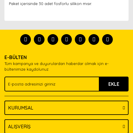
Paket içerisinde 30 adet fosforlu silikon mısır.
Bu ürünün fiyat bilgisi, resim, ürün açıklamalarında ve
diğer konularda yetersiz gördüğünüz noktaları öneri
Bu ürünü kullandıysanız yorum yapın, herkes ürünü
formunu kullanarak tarafımıza iletebilirsiniz.
tanısın.
Görüş ve önerileriniz için teşekkür ederiz.
Ürün resmi kalitesiz, bozuk veya görüntülenemiyor.
Yorum Yaz
E-BÜLTEN
Ürün açıklamasında eksik bilgiler bulunuyor.
Tüm kampanya ve duyurulardan haberdar olmak için e-
Ürün bilgilerinde hatalar bulunuyor.
bültenimize kaydolunuz.
Ürün fiyatı diğer sitelerden daha pahalı.
EKLE
Bu ürüne benzer farklı alternatifler olmalı.
KURUMSAL
Gönder
ALIŞVERİŞ