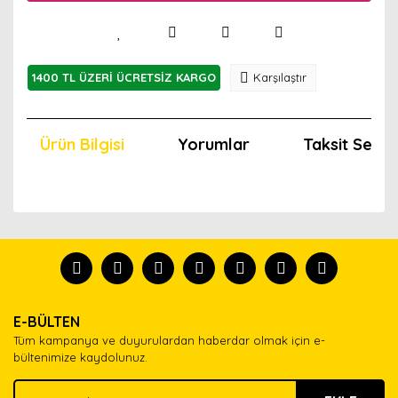
1400 TL ÜZERİ ÜCRETSİZ KARGO
Karşılaştır
Ürün Bilgisi
Yorumlar
Taksit Seçen
Bu ürünün fiyat bilgisi, resim, ürün açıklamalarında ve
diğer konularda yetersiz gördüğünüz noktaları öneri
Bu ürünü kullandıysanız yorum yapın, herkes ürünü
formunu kullanarak tarafımıza iletebilirsiniz.
tanısın.
Görüş ve önerileriniz için teşekkür ederiz.
Ürün resmi kalitesiz, bozuk veya görüntülenemiyor.
Yorum Yaz
E-BÜLTEN
Ürün açıklamasında eksik bilgiler bulunuyor.
Tüm kampanya ve duyurulardan haberdar olmak için e-
Ürün bilgilerinde hatalar bulunuyor.
bültenimize kaydolunuz.
Ürün fiyatı diğer sitelerden daha pahalı.