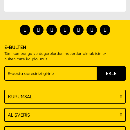
Bu ürünün fiyat bilgisi, resim, ürün açıklamalarında ve
diğer konularda yetersiz gördüğünüz noktaları öneri
Bu ürünü kullandıysanız yorum yapın, herkes ürünü
formunu kullanarak tarafımıza iletebilirsiniz.
tanısın.
Görüş ve önerileriniz için teşekkür ederiz.
Ürün resmi kalitesiz, bozuk veya görüntülenemiyor.
Yorum Yaz
E-BÜLTEN
Ürün açıklamasında eksik bilgiler bulunuyor.
Tüm kampanya ve duyurulardan haberdar olmak için e-
Ürün bilgilerinde hatalar bulunuyor.
bültenimize kaydolunuz.
Ürün fiyatı diğer sitelerden daha pahalı.
EKLE
Bu ürüne benzer farklı alternatifler olmalı.
KURUMSAL
Gönder
ALIŞVERİŞ