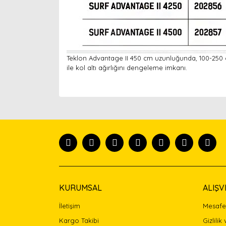
Teklon Advantage II 450 cm uzunluğunda, 100-250 gr 
ile kol altı ağırlığını dengeleme imkanı.
Bu ürünün fiyat bilgisi, resim, ürün açıklamaları
Görüş ve önerileriniz için teşekkür ederiz.
Ürün resmi kalitesiz, bozuk veya görüntülenemiyor
Ürün açıklamasında eksik bilgiler bulunuyor.
Ürün bilgilerinde hatalar bulunuyor.
Ürün fiyatı diğer sitelerden daha pahalı.
Bu ürüne benzer farklı alternatifler olmalı.
KURUMSAL
ALIŞV
İletişim
Mesafel
Kargo Takibi
Gizlilik