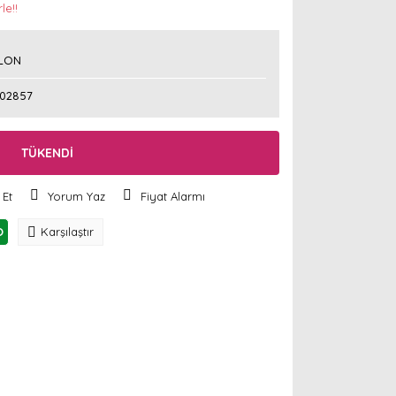
le!!
LON
202857
TÜKENDİ
 Et
Yorum Yaz
Fiyat Alarmı
O
Karşılaştır