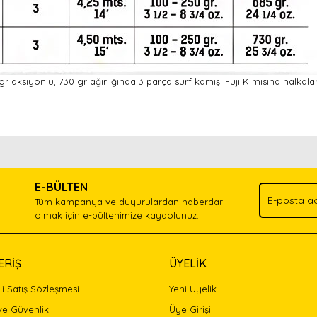
aksiyonlu, 730 gr ağırlığında 3 parça surf kamış. Fuji K misina halkaları
nda ve diğer konularda yetersiz gördüğünüz noktaları öneri formunu kullan
Bu ürünü kullandıysanız yorum yapın, herkes ürünü tanısın.
.
E-BÜLTEN
Yorum Yaz
Tüm kampanya ve duyurulardan haberdar
olmak için e-bültenimize kaydolunuz.
ERİŞ
ÜYELİK
i Satış Sözleşmesi
Yeni Üyelik
 ve Güvenlik
Üye Girişi