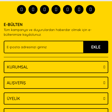
formunu kullanarak tarafımıza iletebilirsiniz.
tanısın.
Görüş ve önerileriniz için teşekkür ederiz.
Ürün resmi kalitesiz, bozuk veya görüntülenemiyor.
Yorum Yaz
E-BÜLTEN
Ürün açıklamasında eksik bilgiler bulunuyor.
Tüm kampanya ve duyurulardan haberdar olmak için e-
Ürün bilgilerinde hatalar bulunuyor.
bültenimize kaydolunuz.
Ürün fiyatı diğer sitelerden daha pahalı.
EKLE
Bu ürüne benzer farklı alternatifler olmalı.
KURUMSAL
Gönder
ALIŞVERİŞ
ÜYELİK