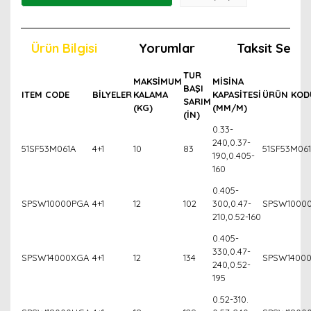
Ürün Bilgisi
Yorumlar
Taksit Seçen
TUR
MAKSİMUM
MİSİNA
BAŞI
ITEM CODE
BİLYELER
KALAMA
KAPASİTESİ
ÜRÜN KOD
SARIM
(KG)
(MM/M)
(İN)
0.33-
240,0.37-
51SF53M061A
4+1
10
83
51SF53M06
190,0.405-
160
0.405-
SPSW10000PGA
4+1
12
102
300,0.47-
SPSW1000
210,0.52-160
0.405-
330,0.47-
SPSW14000XGA
4+1
12
134
SPSW1400
240,0.52-
195
0.52-310.