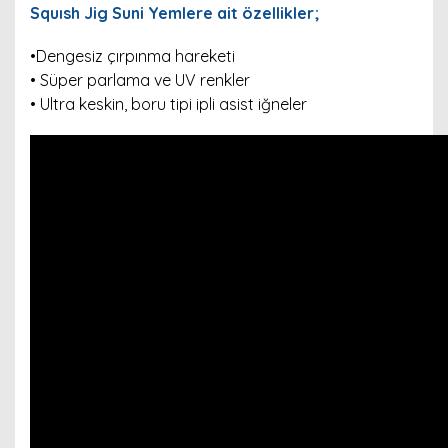
Squısh Jig Suni Yemlere ait özellikler;
•Dengesiz çırpınma hareketi
• Süper parlama ve UV renkler
• Ultra keskin, boru tipi ipli asist iğneler