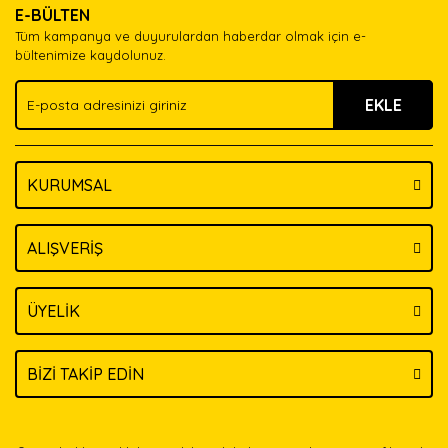
E-BÜLTEN
Ürün açıklamasında eksik bilgiler bulunuyor.
Tüm kampanya ve duyurulardan haberdar olmak için e-
Ürün bilgilerinde hatalar bulunuyor.
bültenimize kaydolunuz.
Ürün fiyatı diğer sitelerden daha pahalı.
EKLE
Bu ürüne benzer farklı alternatifler olmalı.
KURUMSAL
Gönder
ALIŞVERİŞ
ÜYELİK
BİZİ TAKİP EDİN