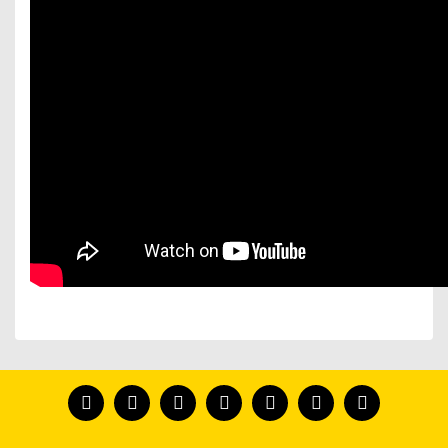
Bu ürünün fiyat bilgisi, resim, ürün açıklamalarında ve
diğer konularda yetersiz gördüğünüz noktaları öneri
Bu ürünü kullandıysanız yorum yapın, herkes ürünü
formunu kullanarak tarafımıza iletebilirsiniz.
tanısın.
Görüş ve önerileriniz için teşekkür ederiz.
Ürün resmi kalitesiz, bozuk veya görüntülenemiyor.
Yorum Yaz