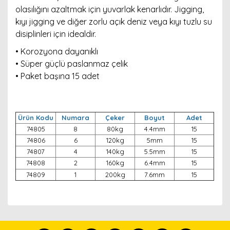
olasılığını azaltmak için yuvarlak kenarlıdır. Jigging,
kıyı jigging ve diğer zorlu açık deniz veya kıyı tuzlu su
disiplinleri için idealdir.
• Korozyona dayanıklı
• Süper güçlü paslanmaz çelik
• Paket başına 15 adet
Ürün Kodu
Numara
Çeker
Boyut
Adet
74805
8
80kg
4.4mm
15
74806
6
120kg
5mm
15
74807
4
140kg
5.5mm
15
74808
2
160kg
6.4mm
15
74809
1
200kg
7.6mm
15
Bu ürünün fiyat bilgisi, resim, ürün açıklamalarında ve
diğer konularda yetersiz gördüğünüz noktaları öneri
Bu ürünü kullandıysanız yorum yapın, herkes ürünü
formunu kullanarak tarafımıza iletebilirsiniz.
tanısın.