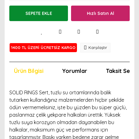
SEPETE EKLE
Hızlı Satın Al
1400 TL ÜZERİ ÜCRETSİZ KARGO
Karşılaştır
Ürün Bilgisi
Yorumlar
Taksit Seçen
SOLID RINGS Sert, tuzlu su ortamlarında balık
tutarken kullandığınız malzemelerden hiçbir şekilde
ödün vermemelisiniz, işte bu yüzden bu süper güçlü,
paslanmaz çelik yekpare halkaları ürettik. Yüksek
tuzlu suya korozyon olmadan dayanabilen bu
halkalar, maksimum güç ve performans için
tasarlanmıştır. Baskı varken bedene zarar gelme