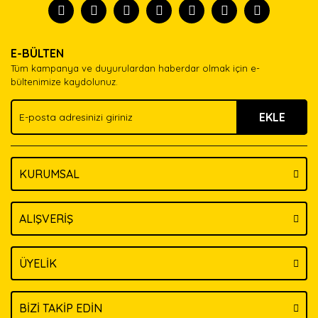
Görüş ve önerileriniz için teşekkür ederiz.
Ürün resmi kalitesiz, bozuk veya görüntülenemiyor.
Yorum Yaz
E-BÜLTEN
Ürün açıklamasında eksik bilgiler bulunuyor.
Tüm kampanya ve duyurulardan haberdar olmak için e-
Ürün bilgilerinde hatalar bulunuyor.
bültenimize kaydolunuz.
Ürün fiyatı diğer sitelerden daha pahalı.
EKLE
Bu ürüne benzer farklı alternatifler olmalı.
KURUMSAL
Gönder
ALIŞVERİŞ
ÜYELİK
BİZİ TAKİP EDİN