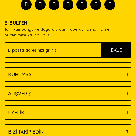
Görüş ve önerileriniz için teşekkür ederiz.
Ürün resmi kalitesiz, bozuk veya görüntülenemiyor.
Yorum Yaz
E-BÜLTEN
Ürün açıklamasında eksik bilgiler bulunuyor.
Tüm kampanya ve duyurulardan haberdar olmak için e-
Ürün bilgilerinde hatalar bulunuyor.
bültenimize kaydolunuz.
Ürün fiyatı diğer sitelerden daha pahalı.
EKLE
Bu ürüne benzer farklı alternatifler olmalı.
KURUMSAL
Gönder
ALIŞVERİŞ
ÜYELİK
BİZİ TAKİP EDİN