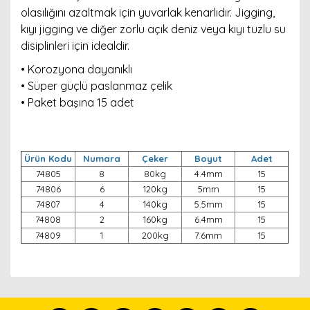
olasılığını azaltmak için yuvarlak kenarlıdır. Jigging,
kıyı jigging ve diğer zorlu açık deniz veya kıyı tuzlu su
disiplinleri için idealdir.
• Korozyona dayanıklı
• Süper güçlü paslanmaz çelik
• Paket başına 15 adet
Ürün Kodu
Numara
Çeker
Boyut
Adet
74805
8
80kg
4.4mm
15
74806
6
120kg
5mm
15
74807
4
140kg
5.5mm
15
74808
2
160kg
6.4mm
15
74809
1
200kg
7.6mm
15
Bu ürünün fiyat bilgisi, resim, ürün açıklamalarında ve
diğer konularda yetersiz gördüğünüz noktaları öneri
Bu ürünü kullandıysanız yorum yapın, herkes ürünü
formunu kullanarak tarafımıza iletebilirsiniz.
tanısın.