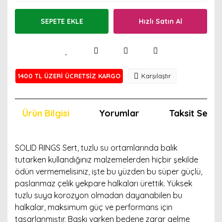
SEPETE EKLE
Hızlı Satın Al
1400 TL ÜZERİ ÜCRETSİZ KARGO
Karşılaştır
Ürün Bilgisi
Yorumlar
Taksit Seçen
SOLID RINGS Sert, tuzlu su ortamlarında balık
tutarken kullandığınız malzemelerden hiçbir şekilde
ödün vermemelisiniz, işte bu yüzden bu süper güçlü,
paslanmaz çelik yekpare halkaları ürettik. Yüksek
tuzlu suya korozyon olmadan dayanabilen bu
halkalar, maksimum güç ve performans için
tasarlanmıştır. Baskı varken bedene zarar gelme