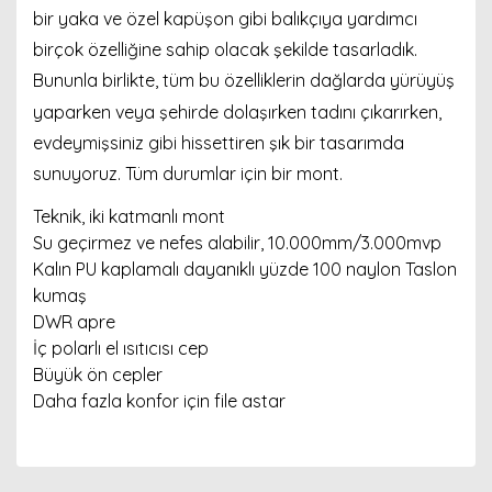
bir yaka ve özel kapüşon gibi balıkçıya yardımcı
birçok özelliğine sahip olacak şekilde tasarladık.
Bununla birlikte, tüm bu özelliklerin dağlarda yürüyüş
yaparken veya şehirde dolaşırken tadını çıkarırken,
evdeymişsiniz gibi hissettiren şık bir tasarımda
sunuyoruz. Tüm durumlar için bir mont.
Teknik, iki katmanlı mont
Su geçirmez ve nefes alabilir, 10.000mm/3.000mvp
Kalın PU kaplamalı dayanıklı yüzde 100 naylon Taslon
kumaş
DWR apre
İç polarlı el ısıtıcısı cep
Büyük ön cepler
Daha fazla konfor için file astar
Bu ürünün fiyat bilgisi, resim, ürün açıklamalarında ve
diğer konularda yetersiz gördüğünüz noktaları öneri
Bu ürünü kullandıysanız yorum yapın, herkes ürünü