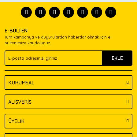
formunu kullanarak tarafımıza iletebilirsiniz.
tanısın.
Görüş ve önerileriniz için teşekkür ederiz.
Ürün resmi kalitesiz, bozuk veya görüntülenemiyor.
Yorum Yaz
E-BÜLTEN
Ürün açıklamasında eksik bilgiler bulunuyor.
Tüm kampanya ve duyurulardan haberdar olmak için e-
Ürün bilgilerinde hatalar bulunuyor.
bültenimize kaydolunuz.
Ürün fiyatı diğer sitelerden daha pahalı.
EKLE
Bu ürüne benzer farklı alternatifler olmalı.
KURUMSAL
Gönder
ALIŞVERİŞ
ÜYELİK