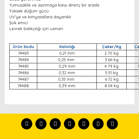
Yumuşaklık ve aşınmaya karşı direnç bir arada
Yüksek düğüm gücü
UV'ye ve kimyasallara dayanıklı
Şok emici
Levrek balıkçılığı için uzman
Ürün Kodu
Kalınlığı
Çeker/Kg
Çe
74483
0,21 mm
2.70 kg
74484
0,25 mm
3.66 kg
74485
0,29 mm
4.79 kg
74486
0,32 mm
5.51 kg
74487
0,35 mm
6.72 kg
74488
0,39 mm
8.04 kg
Bu ürünün fiyat bilgisi, resim, ürün açıklamalarında ve
diğer konularda yetersiz gördüğünüz noktaları öneri
Bu ürünü kullandıysanız yorum yapın, herkes ürünü
formunu kullanarak tarafımıza iletebilirsiniz.
tanısın.
Görüş ve önerileriniz için teşekkür ederiz.
Ürün resmi kalitesiz, bozuk veya görüntülenemiyor.
Yorum Yaz