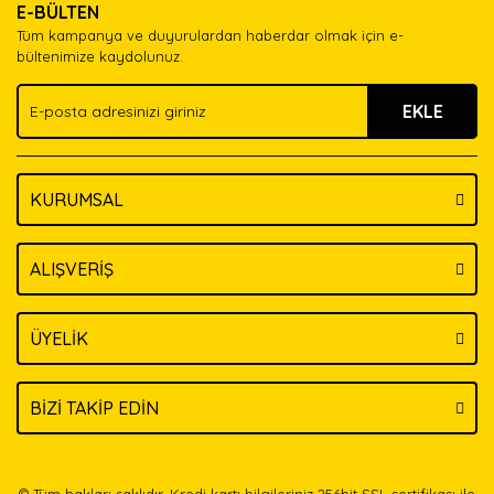
E-BÜLTEN
Ürün açıklamasında eksik bilgiler bulunuyor.
Tüm kampanya ve duyurulardan haberdar olmak için e-
Ürün bilgilerinde hatalar bulunuyor.
bültenimize kaydolunuz.
Ürün fiyatı diğer sitelerden daha pahalı.
EKLE
Bu ürüne benzer farklı alternatifler olmalı.
KURUMSAL
Gönder
ALIŞVERİŞ
ÜYELİK
BİZİ TAKİP EDİN