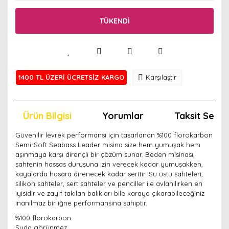
TÜKENDİ
1400 TL ÜZERİ ÜCRETSİZ KARGO
Karşılaştır
Ürün Bilgisi
Yorumlar
Taksit Seçen
Güvenilir levrek performansı için tasarlanan %100 florokarbon
Semi-Soft Seabass Leader misina size hem yumuşak hem
aşınmaya karşı dirençli bir çözüm sunar. Beden misinası,
sahtenin hassas duruşuna izin verecek kadar yumuşakken,
kayalarda hasara direnecek kadar serttir. Su üstü sahteleri,
silikon sahteler, sert sahteler ve penciller ile avlanılırken en
iyisidir ve zayıf takılan balıkları bile karaya çıkarabileceğiniz
inanılmaz bir iğne performansına sahiptir.
%100 florokarbon
Suda görünmez