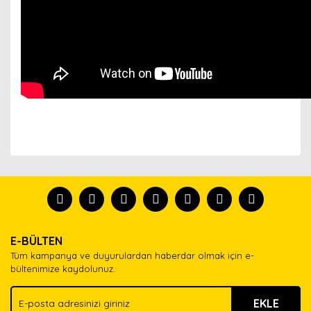
Bu ürünün fiyat bilgisi, resim, ürün açıklamalarında ve
diğer konularda yetersiz gördüğünüz noktaları öneri
Bu ürünü kullandıysanız yorum yapın, herkes ürünü
formunu kullanarak tarafımıza iletebilirsiniz.
tanısın.
Görüş ve önerileriniz için teşekkür ederiz.
Ürün resmi kalitesiz, bozuk veya görüntülenemiyor.
Yorum Yaz
E-BÜLTEN
Ürün açıklamasında eksik bilgiler bulunuyor.
Tüm kampanya ve duyurulardan haberdar olmak için e-
Ürün bilgilerinde hatalar bulunuyor.
bültenimize kaydolunuz.
Ürün fiyatı diğer sitelerden daha pahalı.
EKLE
Bu ürüne benzer farklı alternatifler olmalı.