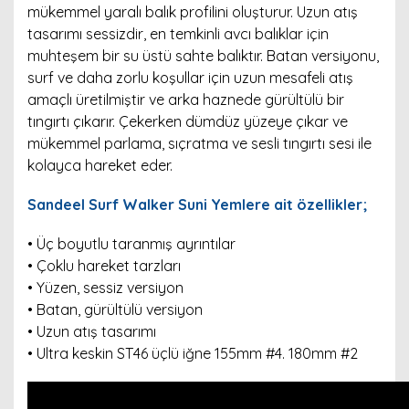
mükemmel yaralı balık profilini oluşturur. Uzun atış
tasarımı sessizdir, en temkinli avcı balıklar için
muhteşem bir su üstü sahte balıktır. Batan versiyonu,
surf ve daha zorlu koşullar için uzun mesafeli atış
amaçlı üretilmiştir ve arka haznede gürültülü bir
tıngırtı çıkarır. Çekerken dümdüz yüzeye çıkar ve
mükemmel parlama, sıçratma ve sesli tıngırtı sesi ile
kolayca hareket eder.
Sandeel Surf Walker Suni Yemlere ait özellikler;
• Üç boyutlu taranmış ayrıntılar
• Çoklu hareket tarzları
• Yüzen, sessiz versiyon
• Batan, gürültülü versiyon
• Uzun atış tasarımı
• Ultra keskin ST46 üçlü iğne 155mm #4. 180mm #2