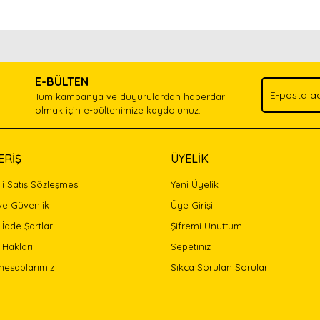
nda ve diğer konularda yetersiz gördüğünüz noktaları öneri formunu kullan
Bu ürünü kullandıysanız yorum yapın, herkes ürünü tanısın.
.
E-BÜLTEN
Yorum Yaz
Tüm kampanya ve duyurulardan haberdar
olmak için e-bültenimize kaydolunuz.
ERİŞ
ÜYELİK
i Satış Sözleşmesi
Yeni Üyelik
 ve Güvenlik
Üye Girişi
 İade Şartları
Şifremi Unuttum
 Hakları
Sepetiniz
Gönder
hesaplarımız
Sıkça Sorulan Sorular