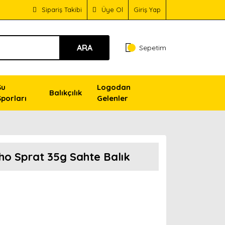
Sipariş Takibi
Üye Ol
Giriş Yap
ARA
Sepetim
Su
Logodan
Balıkçılık
Sporları
Gelenler
o Sprat 35g Sahte Balık