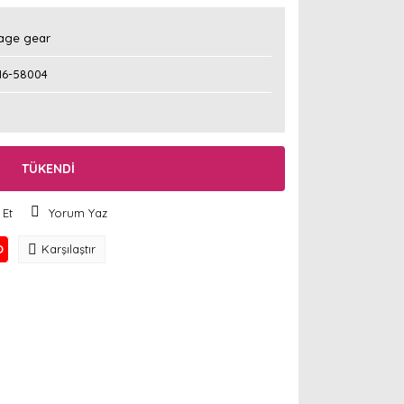
age gear
16-58004
TÜKENDİ
 Et
Yorum Yaz
O
Karşılaştır