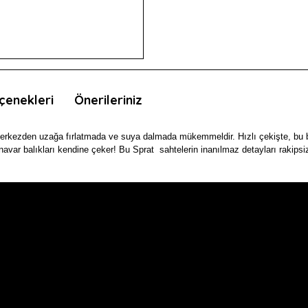
çenekleri
Önerileriniz
rkezden uzağa fırlatmada ve suya dalmada mükemmeldir. Hızlı çekişte, bu be
avar balıkları kendine çeker! Bu Sprat sahtelerin inanılmaz detayları rakipsi