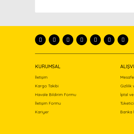
Bu ürünün fiyat bilgisi, resim, ürün açıklamaları
Görüş ve önerileriniz için teşekkür ederiz.
Ürün resmi kalitesiz, bozuk veya görüntülenemiyor
Ürün açıklamasında eksik bilgiler bulunuyor.
Ürün bilgilerinde hatalar bulunuyor.
Ürün fiyatı diğer sitelerden daha pahalı.
Bu ürüne benzer farklı alternatifler olmalı.
KURUMSAL
ALIŞV
İletişim
Mesafel
Kargo Takibi
Gizlilik
Havale Bildirim Formu
İptal ve
İletişim Formu
Tüketici
Kariyer
Banka 