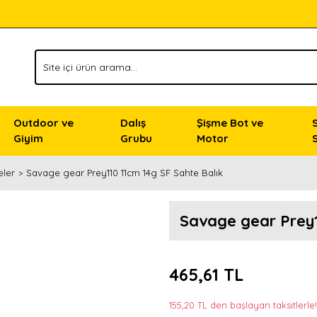
Outdoor ve
Dalış
Şişme Bot ve
Giyim
Grubu
Motor
eler
Savage gear Prey110 11cm 14g SF Sahte Balık
Savage gear Prey1
465,61 TL
155,20 TL den başlayan taksitlerle!