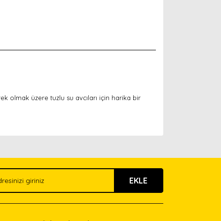
k olmak üzere tuzlu su avcıları için harika bir
arak tarafımıza iletebilirsiniz.
EKLE