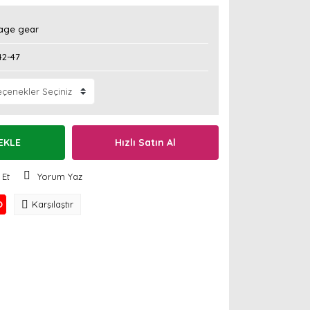
age gear
42-47
EKLE
Hızlı Satın Al
 Et
Yorum Yaz
O
Karşılaştır