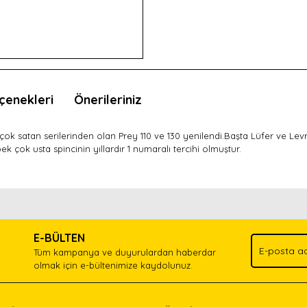
çenekleri
Önerileriniz
ok satan serilerinden olan Prey 110 ve 130 yenilendi.Başta Lüfer ve Levre
pek çok usta spincinin yıllardır 1 numaralı tercihi olmuştur.
nda ve diğer konularda yetersiz gördüğünüz noktaları öneri formunu kullan
Bu ürünü kullandıysanız yorum yapın, herkes ürünü tanısın.
.
E-BÜLTEN
Yorum Yaz
Tüm kampanya ve duyurulardan haberdar
olmak için e-bültenimize kaydolunuz.