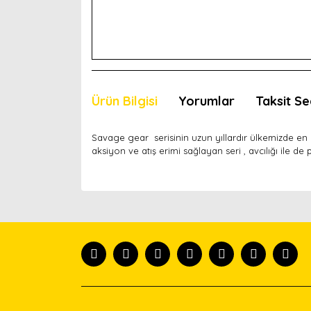
Ürün Bilgisi
Yorumlar
Taksit Se
Savage gear serisinin uzun yıllardır ülkemizde en ç
aksiyon ve atış erimi sağlayan seri , avcılığı ile de 
Bu ürünün fiyat bilgisi, resim, ürün açıklamaları
Görüş ve önerileriniz için teşekkür ederiz.
Ürün resmi kalitesiz, bozuk veya görüntülenemiyor
Ürün açıklamasında eksik bilgiler bulunuyor.
Ürün bilgilerinde hatalar bulunuyor.
Ürün fiyatı diğer sitelerden daha pahalı.