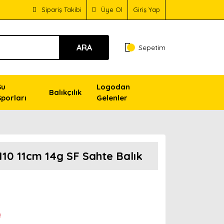
Sipariş Takibi
Üye Ol
Giriş Yap
ARA
Sepetim
Su
Logodan
Balıkçılık
Sporları
Gelenler
10 11cm 14g SF Sahte Balık
!