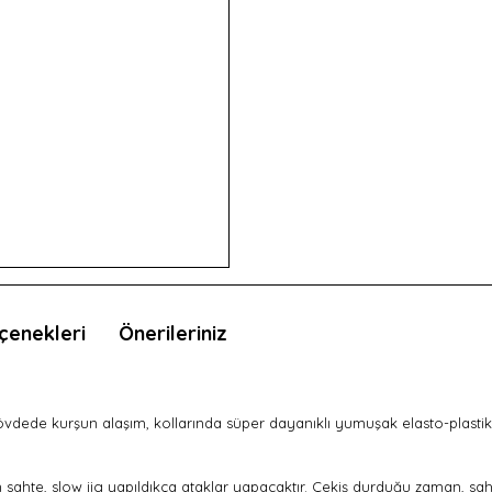
çenekleri
Önerileriniz
övdede kurşun alaşım, kollarında süper dayanıklı yumuşak
elasto-plastik
sahte, slow jig yapıldıkça ataklar yapacaktır. Çekiş durduğu zaman, sahte