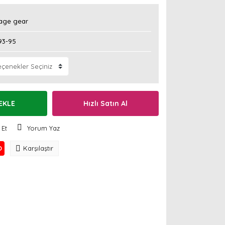
age gear
93-95
EKLE
Hızlı Satın Al
 Et
Yorum Yaz
O
Karşılaştır