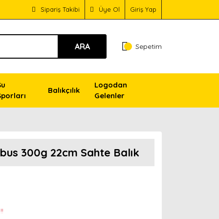
Sipariş Takibi
Üye Ol
Giriş Yap
ARA
Sepetim
Su
Logodan
Balıkçılık
Sporları
Gelenler
bus 300g 22cm Sahte Balık
!!