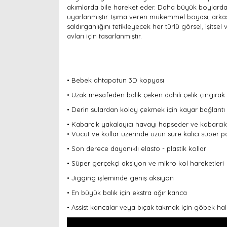
akımlarda bile hareket eder. Daha büyük boylarda,
uyarlanmıştır. Işıma veren mükemmel boyası, arkası
saldırganlığını tetikleyecek her türlü görsel, işits
avları için tasarlanmıştır.
• Bebek ahtapotun 3D kopyası
• Uzak mesafeden balık çeken dahili çelik çıngırak
• Derin sulardan kolay çekmek için kayar bağlantı
• Kabarcık yakalayıcı havayı hapseder ve kabarcıkl
• Vücut ve kollar üzerinde uzun süre kalıcı süper p
• Son derece dayanıklı
elasto - plastik
kollar
• Süper gerçekçi aksiyon ve mikro kol hareketleri
• Jigging işleminde geniş aksiyon
• En büyük balık için ekstra ağır kanca
• Assist kancalar veya bıçak takmak için göbek hal