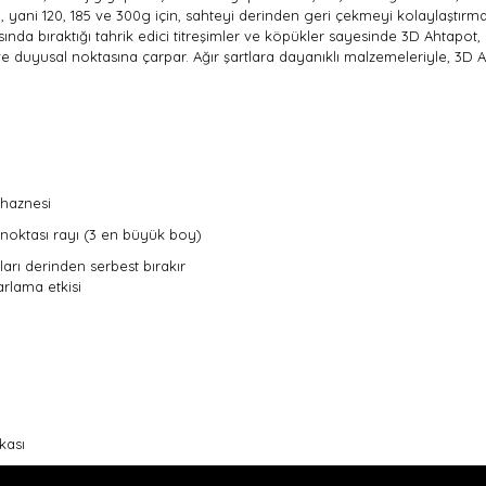
 yani 120, 185 ve 300g için, sahteyi derinden geri çekmeyi kolaylaştırm
nda bıraktığı tahrik edici titreşimler ve köpükler sayesinde 3D Ahtapot
el ve duyusal noktasına çarpar. Ağır şartlara dayanıklı malzemeleriyle, 3D 
 haznesi
 noktası rayı (3 en büyük boy)
arı derinden serbest bırakır
arlama etkisi
kası