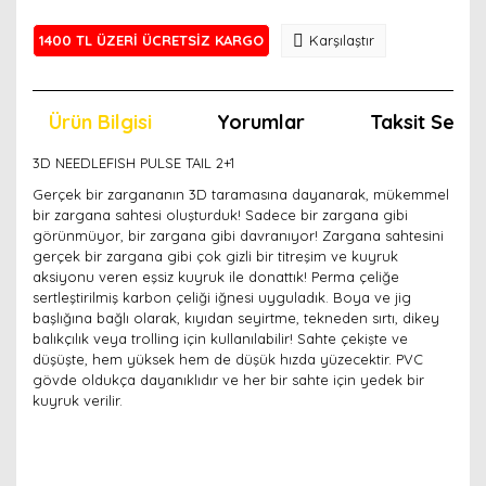
1400 TL ÜZERİ ÜCRETSİZ KARGO
Karşılaştır
Ürün Bilgisi
Yorumlar
Taksit Seçen
3D NEEDLEFISH PULSE TAIL 2+1
Gerçek bir zargananın 3D taramasına dayanarak, mükemmel
bir zargana sahtesi oluşturduk! Sadece bir zargana gibi
görünmüyor, bir zargana gibi davranıyor! Zargana sahtesini
gerçek bir zargana gibi çok gizli bir titreşim ve kuyruk
aksiyonu veren eşsiz kuyruk ile donattık! Perma çeliğe
sertleştirilmiş karbon çeliği iğnesi uyguladık. Boya ve jig
başlığına bağlı olarak, kıyıdan seyirtme, tekneden sırtı, dikey
balıkçılık veya trolling için kullanılabilir! Sahte çekişte ve
düşüşte, hem yüksek hem de düşük hızda yüzecektir. PVC
gövde oldukça dayanıklıdır ve her bir sahte için yedek bir
kuyruk verilir.