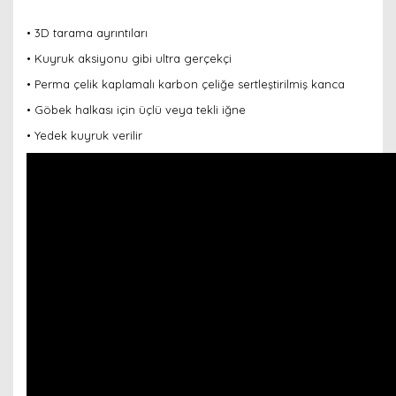
• 3D tarama ayrıntıları
• Kuyruk aksiyonu gibi ultra gerçekçi
• Perma çelik kaplamalı karbon çeliğe sertleştirilmiş kanca
• Göbek halkası için üçlü veya tekli iğne
• Yedek kuyruk verilir