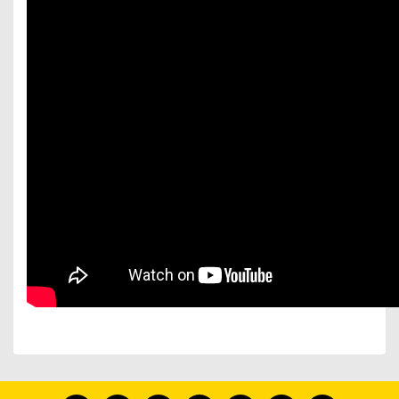
Bu ürünün fiyat bilgisi, resim, ürün açıklamalarında ve
diğer konularda yetersiz gördüğünüz noktaları öneri
Bu ürünü kullandıysanız yorum yapın, herkes ürünü
formunu kullanarak tarafımıza iletebilirsiniz.
tanısın.