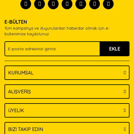
Görüş ve önerileriniz için teşekkür ederiz.
Ürün resmi kalitesiz, bozuk veya görüntülenemiyor.
Yorum Yaz
E-BÜLTEN
Ürün açıklamasında eksik bilgiler bulunuyor.
Tüm kampanya ve duyurulardan haberdar olmak için e-
Ürün bilgilerinde hatalar bulunuyor.
bültenimize kaydolunuz.
Ürün fiyatı diğer sitelerden daha pahalı.
EKLE
Bu ürüne benzer farklı alternatifler olmalı.
KURUMSAL
Gönder
ALIŞVERİŞ
ÜYELİK
BİZİ TAKİP EDİN