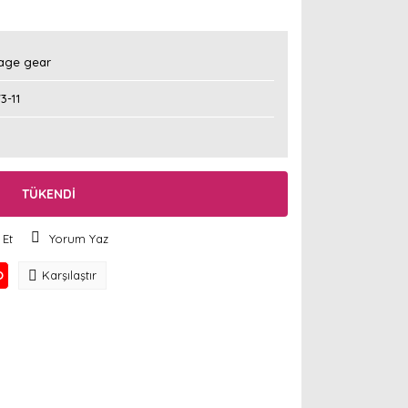
age gear
3-11
TÜKENDİ
 Et
Yorum Yaz
O
Karşılaştır