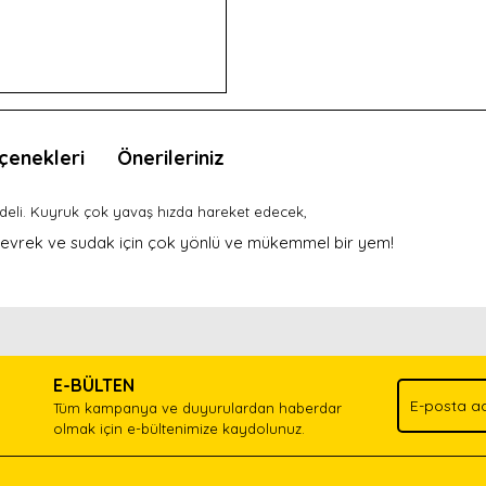
çenekleri
Önerileriniz
odeli. Kuyruk çok yavaş hızda hareket edecek,
levrek ve sudak için çok yönlü ve mükemmel bir yem!
nda ve diğer konularda yetersiz gördüğünüz noktaları öneri formunu kullan
Bu ürünü kullandıysanız yorum yapın, herkes ürünü tanısın.
.
E-BÜLTEN
Yorum Yaz
Tüm kampanya ve duyurulardan haberdar
olmak için e-bültenimize kaydolunuz.