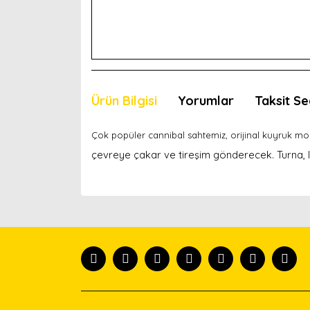
Ürün Bilgisi
Yorumlar
Taksit Se
Çok popüler cannibal sahtemiz, orijinal kuyruk m
çevreye çakar ve tireşim gönderecek. Turna, 
Bu ürünün fiyat bilgisi, resim, ürün açıklamaları
Görüş ve önerileriniz için teşekkür ederiz.
Ürün resmi kalitesiz, bozuk veya görüntülenemiyor
Ürün açıklamasında eksik bilgiler bulunuyor.
Ürün bilgilerinde hatalar bulunuyor.
Ürün fiyatı diğer sitelerden daha pahalı.