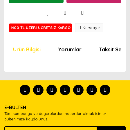
1400 TL ÜZERİ ÜCRETSİZ KARGO
Karşılaştır
Ürün Bilgisi
Yorumlar
Taksit Seçen
Bu ürünün fiyat bilgisi, resim, ürün açıklamalarında ve
diğer konularda yetersiz gördüğünüz noktaları öneri
Bu ürünü kullandıysanız yorum yapın, herkes ürünü
formunu kullanarak tarafımıza iletebilirsiniz.
tanısın.
Görüş ve önerileriniz için teşekkür ederiz.
Ürün resmi kalitesiz, bozuk veya görüntülenemiyor.
Yorum Yaz
E-BÜLTEN
Ürün açıklamasında eksik bilgiler bulunuyor.
Tüm kampanya ve duyurulardan haberdar olmak için e-
Ürün bilgilerinde hatalar bulunuyor.
bültenimize kaydolunuz.
Ürün fiyatı diğer sitelerden daha pahalı.