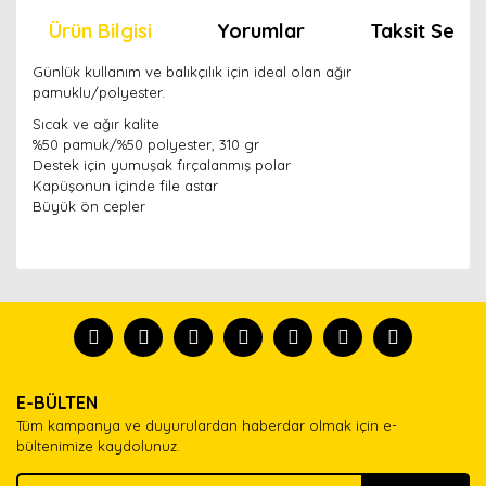
Ürün Bilgisi
Yorumlar
Taksit Seçen
Günlük kullanım ve balıkçılık için ideal olan ağır
pamuklu/polyester.
Sıcak ve ağır kalite
%50 pamuk/%50 polyester, 310 gr
Destek için yumuşak fırçalanmış polar
Kapüşonun içinde file astar
Büyük ön cepler
Bu ürünün fiyat bilgisi, resim, ürün açıklamalarında ve
diğer konularda yetersiz gördüğünüz noktaları öneri
Bu ürünü kullandıysanız yorum yapın, herkes ürünü
formunu kullanarak tarafımıza iletebilirsiniz.
tanısın.
Görüş ve önerileriniz için teşekkür ederiz.
Ürün resmi kalitesiz, bozuk veya görüntülenemiyor.
Yorum Yaz
E-BÜLTEN
Ürün açıklamasında eksik bilgiler bulunuyor.
Tüm kampanya ve duyurulardan haberdar olmak için e-
Ürün bilgilerinde hatalar bulunuyor.
bültenimize kaydolunuz.
Ürün fiyatı diğer sitelerden daha pahalı.