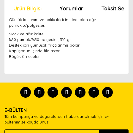
Ürün Bilgisi
Yorumlar
Taksit Seçen
Günlük kullanım ve balıkçılık için ideal olan ağır
pamuklu/polyester.
Sıcak ve ağır kalite
%50 pamuk/%50 polyester, 310 gr
Destek için yumuşak fırçalanmış polar
Kapüşonun içinde file astar
Büyük ön cepler
Bu ürünün fiyat bilgisi, resim, ürün açıklamalarında ve
diğer konularda yetersiz gördüğünüz noktaları öneri
Bu ürünü kullandıysanız yorum yapın, herkes ürünü
formunu kullanarak tarafımıza iletebilirsiniz.
tanısın.
Görüş ve önerileriniz için teşekkür ederiz.
Ürün resmi kalitesiz, bozuk veya görüntülenemiyor.
Yorum Yaz
E-BÜLTEN
Ürün açıklamasında eksik bilgiler bulunuyor.
Tüm kampanya ve duyurulardan haberdar olmak için e-
Ürün bilgilerinde hatalar bulunuyor.
bültenimize kaydolunuz.
Ürün fiyatı diğer sitelerden daha pahalı.