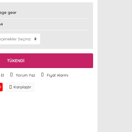
age gear
84
TÜKENDİ
 Et
Yorum Yaz
Fiyat Alarmı
O
Karşılaştır