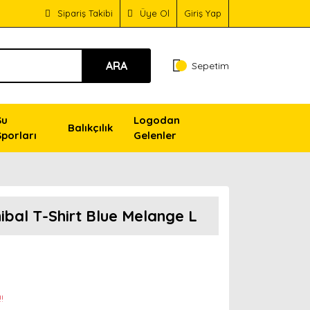
Sipariş Takibi
Üye Ol
Giriş Yap
ARA
Sepetim
Su
Logodan
Balıkçılık
Sporları
Gelenler
bal T-Shirt Blue Melange L
!