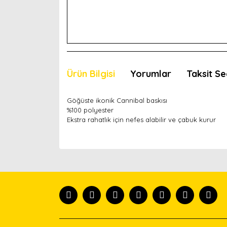
Ürün Bilgisi
Yorumlar
Taksit Se
Göğüste ikonik Cannibal baskısı
%100 polyester
Ekstra rahatlık için nefes alabilir ve çabuk kurur
Bu ürünün fiyat bilgisi, resim, ürün açıklamaları
Görüş ve önerileriniz için teşekkür ederiz.
Ürün resmi kalitesiz, bozuk veya görüntülenemiyor
Ürün açıklamasında eksik bilgiler bulunuyor.
Ürün bilgilerinde hatalar bulunuyor.
Ürün fiyatı diğer sitelerden daha pahalı.