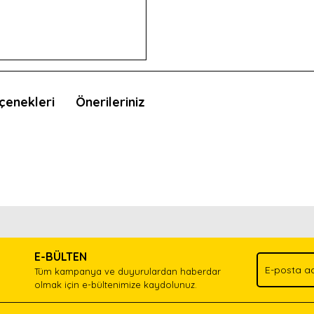
çenekleri
Önerileriniz
nda ve diğer konularda yetersiz gördüğünüz noktaları öneri formunu kullan
Bu ürünü kullandıysanız yorum yapın, herkes ürünü tanısın.
.
E-BÜLTEN
Yorum Yaz
Tüm kampanya ve duyurulardan haberdar
olmak için e-bültenimize kaydolunuz.