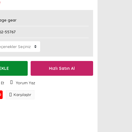
!
age gear
62-55767
EKLE
Hızlı Satın Al
 Et
Yorum Yaz
O
Karşılaştır