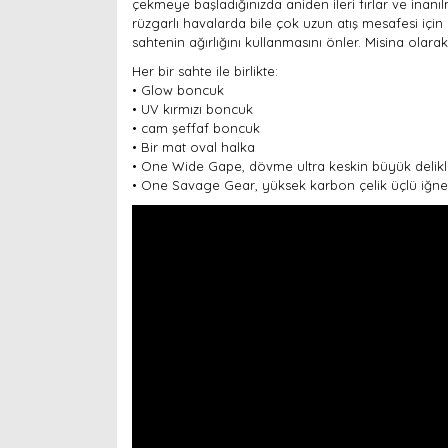
çekmeye başladığınızda aniden ileri fırlar ve inanı
rüzgarlı havalarda bile çok uzun atış mesafesi içi
sahtenin ağırlığını kullanmasını önler. Misina olar
Her bir sahte ile birlikte:
• Glow boncuk
• UV kırmızı boncuk
• cam şeffaf boncuk
• Bir mat oval halka
• One Wide Gape, dövme ultra keskin büyük delikli
• One Savage Gear, yüksek karbon çelik üçlü iğne 