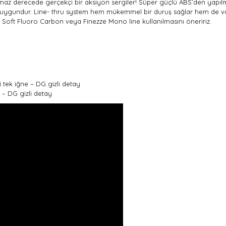
lmaz derecede gerçekçi bir aksiyon sergiler! Süper güçlü ABS’den yapılmı
n uygundur. Line- thru system hem mükemmel bir duruş sağlar hem de vahşi
ak Soft Fluoro Carbon veya Finezze Mono line kullanılmasını öneririz.
 tek iğne – DG gizli detay
– DG gizli detay