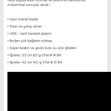
fazla sayıda balık türünde ve avlanma metodunda
mükemmel sonuçlar alındı !
• Uzun menzil blade
• Titrer ve yanıp söner
• VMS - canlı hareket sistemi
• Birden çok bağlantı noktası
• Süper keskin ve güçlü tuzlu su üçlü iğneleri
• İğneler: 3,5 cm 8,5 g ST66 # 14 BN
• İğneler: 4,5 cm 14,5 g ST66 # 10 BN