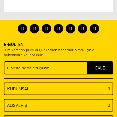
Bu ürünün fiyat bilgisi, resim, ürün açıklamalarında ve
diğer konularda yetersiz gördüğünüz noktaları öneri
Bu ürünü kullandıysanız yorum yapın, herkes ürünü
formunu kullanarak tarafımıza iletebilirsiniz.
tanısın.
Görüş ve önerileriniz için teşekkür ederiz.
Ürün resmi kalitesiz, bozuk veya görüntülenemiyor.
Yorum Yaz
E-BÜLTEN
Ürün açıklamasında eksik bilgiler bulunuyor.
Tüm kampanya ve duyurulardan haberdar olmak için e-
Ürün bilgilerinde hatalar bulunuyor.
bültenimize kaydolunuz.
Ürün fiyatı diğer sitelerden daha pahalı.
EKLE
Bu ürüne benzer farklı alternatifler olmalı.
KURUMSAL
Gönder
ALIŞVERİŞ