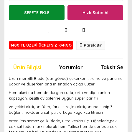
SEPETE EKLE
Hızlı Satın Al
1400 TL ÜZERİ ÜCRETSİZ KARGO
Karşılaştır
Ürün Bilgisi
Yorumlar
Taksit Seçen
Uzun menzilli Blade (dar gövde) çekerken titreme ve parlama
yapar ve düşerken ana misinadan açığa yüzer!
Hem akıntıda hem de durgun suda, orta ve dip alanları
kapsayan, çeşitli av tiplerine uygun süper parıltılı
ve çekici aksiyon. Yem, farklı titreşim aksiyonuna sahip 3
bağlantı noktasına sahiptir, arkaya kaydıkça titreşim
artar. Paslanmaz çelik Blade, ultra keskin üçlü iğnelerle,pek
çok sahteden farklı olarak hem Tatlısu hemde denizde çok