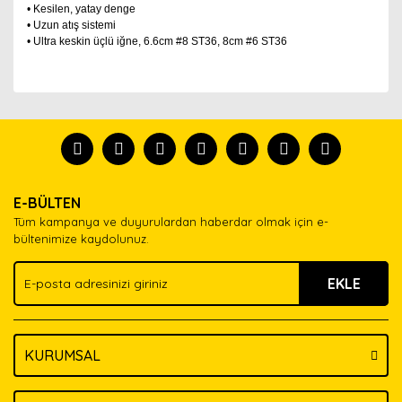
• Kesilen, yatay denge
• Uzun atış sistemi
• Ultra keskin üçlü iğne, 6.6cm #8 ST36, 8cm #6 ST36
Bu ürünün fiyat bilgisi, resim, ürün açıklamalarında ve
diğer konularda yetersiz gördüğünüz noktaları öneri
Bu ürünü kullandıysanız yorum yapın, herkes ürünü
formunu kullanarak tarafımıza iletebilirsiniz.
tanısın.
Görüş ve önerileriniz için teşekkür ederiz.
Ürün resmi kalitesiz, bozuk veya görüntülenemiyor.
Yorum Yaz
E-BÜLTEN
Ürün açıklamasında eksik bilgiler bulunuyor.
Tüm kampanya ve duyurulardan haberdar olmak için e-
Ürün bilgilerinde hatalar bulunuyor.
bültenimize kaydolunuz.
Ürün fiyatı diğer sitelerden daha pahalı.
EKLE
Bu ürüne benzer farklı alternatifler olmalı.
KURUMSAL
Gönder