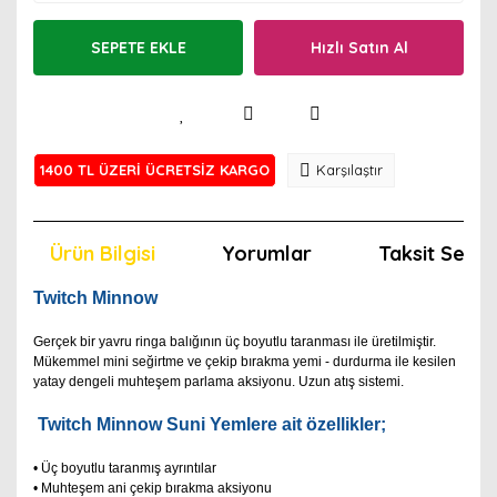
SEPETE EKLE
Hızlı Satın Al
1400 TL ÜZERİ ÜCRETSİZ KARGO
Karşılaştır
Ürün Bilgisi
Yorumlar
Taksit Seçen
Twitch Minnow
Gerçek bir yavru ringa balığının üç boyutlu taranması ile üretilmiştir.
Mükemmel mini seğirtme ve çekip bırakma yemi - durdurma ile kesilen
yatay dengeli muhteşem parlama aksiyonu. Uzun atış sistemi.
Twitch Minnow
Suni Yemlere ait özellikler;
• Üç boyutlu taranmış ayrıntılar
• Muhteşem ani çekip bırakma aksiyonu