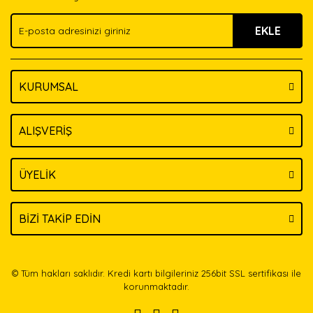
Ürün fiyatı diğer sitelerden daha pahalı.
EKLE
Bu ürüne benzer farklı alternatifler olmalı.
KURUMSAL
Gönder
ALIŞVERİŞ
ÜYELİK
BİZİ TAKİP EDİN
© Tüm hakları saklıdır. Kredi kartı bilgileriniz 256bit SSL sertifikası ile
korunmaktadır.