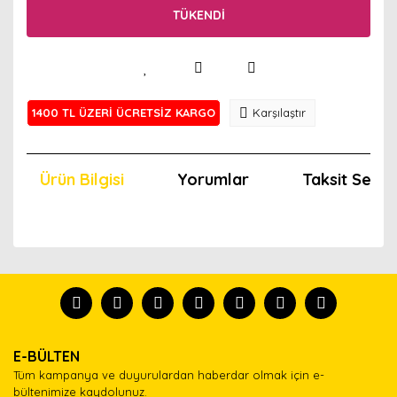
TÜKENDİ
1400 TL ÜZERİ ÜCRETSİZ KARGO
Karşılaştır
Ürün Bilgisi
Yorumlar
Taksit Seçen
Bu ürünün fiyat bilgisi, resim, ürün açıklamalarında ve
diğer konularda yetersiz gördüğünüz noktaları öneri
Bu ürünü kullandıysanız yorum yapın, herkes ürünü
formunu kullanarak tarafımıza iletebilirsiniz.
tanısın.
Görüş ve önerileriniz için teşekkür ederiz.
Ürün resmi kalitesiz, bozuk veya görüntülenemiyor.
Yorum Yaz
E-BÜLTEN
Ürün açıklamasında eksik bilgiler bulunuyor.
Tüm kampanya ve duyurulardan haberdar olmak için e-
Ürün bilgilerinde hatalar bulunuyor.
bültenimize kaydolunuz.