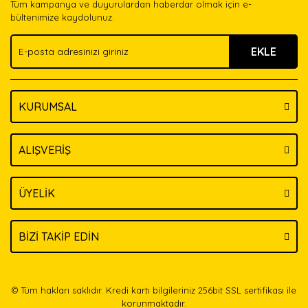
Tüm kampanya ve duyurulardan haberdar olmak için e-
Ürün bilgilerinde hatalar bulunuyor.
bültenimize kaydolunuz.
Ürün fiyatı diğer sitelerden daha pahalı.
EKLE
Bu ürüne benzer farklı alternatifler olmalı.
KURUMSAL
Gönder
ALIŞVERİŞ
ÜYELİK
BİZİ TAKİP EDİN
© Tüm hakları saklıdır. Kredi kartı bilgileriniz 256bit SSL sertifikası ile
korunmaktadır.