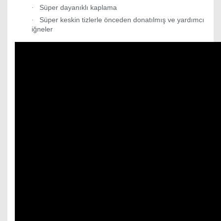
Süper dayanıklı kaplama
·
Süper keskin tizlerle önceden donatılmış ve yardımcı
·
iğneler