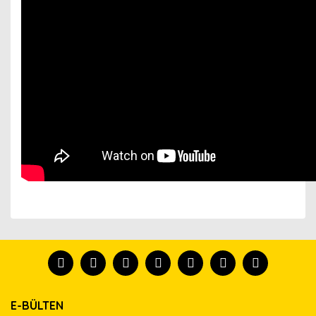
Bu ürünün fiyat bilgisi, resim, ürün açıklamalarında ve
diğer konularda yetersiz gördüğünüz noktaları öneri
Bu ürünü kullandıysanız yorum yapın, herkes ürünü
formunu kullanarak tarafımıza iletebilirsiniz.
tanısın.
Görüş ve önerileriniz için teşekkür ederiz.
Ürün resmi kalitesiz, bozuk veya görüntülenemiyor.
Yorum Yaz
E-BÜLTEN
Ürün açıklamasında eksik bilgiler bulunuyor.