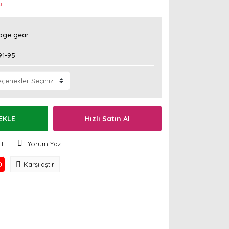
!!
age gear
91-95
EKLE
Hızlı Satın Al
 Et
Yorum Yaz
O
Karşılaştır