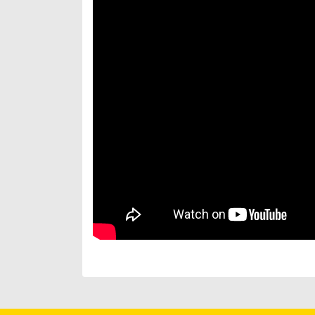
Bu ürünün fiyat bilgisi, resim, ürün açıklamaları
Görüş ve önerileriniz için teşekkür ederiz.