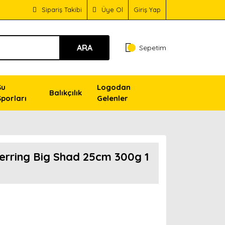
Sipariş Takibi
Üye Ol
Giriş Yap
ARA
Sepetim
Su
Logodan
Balıkçılık
Sporları
Gelenler
erring Big Shad 25cm 300g 1