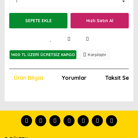
SEPETE EKLE
Hızlı Satın Al
1400 TL ÜZERİ ÜCRETSİZ KARGO
Karşılaştır
Ürün Bilgisi
Yorumlar
Taksit Seçen
Bu ürünün fiyat bilgisi, resim, ürün açıklamalarında ve
diğer konularda yetersiz gördüğünüz noktaları öneri
Bu ürünü kullandıysanız yorum yapın, herkes ürünü
formunu kullanarak tarafımıza iletebilirsiniz.
tanısın.
Görüş ve önerileriniz için teşekkür ederiz.
Ürün resmi kalitesiz, bozuk veya görüntülenemiyor.
Yorum Yaz