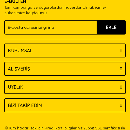
E-BÜLTEN
Ürün açıklamasında eksik bilgiler bulunuyor.
Tüm kampanya ve duyurulardan haberdar olmak için e-
Ürün bilgilerinde hatalar bulunuyor.
bültenimize kaydolunuz.
Ürün fiyatı diğer sitelerden daha pahalı.
EKLE
Bu ürüne benzer farklı alternatifler olmalı.
KURUMSAL
Gönder
ALIŞVERİŞ
ÜYELİK
BİZİ TAKİP EDİN
© Tüm hakları saklıdır. Kredi kartı bilgileriniz 256bit SSL sertifikası ile