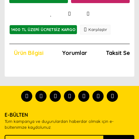
1400 TL ÜZERİ ÜCRETSİZ KARGO
Karşılaştır
Ürün Bilgisi
Yorumlar
Taksit Seçen
Bu ürünün fiyat bilgisi, resim, ürün açıklamalarında ve
diğer konularda yetersiz gördüğünüz noktaları öneri
Bu ürünü kullandıysanız yorum yapın, herkes ürünü
formunu kullanarak tarafımıza iletebilirsiniz.
tanısın.
Görüş ve önerileriniz için teşekkür ederiz.
Ürün resmi kalitesiz, bozuk veya görüntülenemiyor.
Yorum Yaz
E-BÜLTEN
Ürün açıklamasında eksik bilgiler bulunuyor.
Tüm kampanya ve duyurulardan haberdar olmak için e-
Ürün bilgilerinde hatalar bulunuyor.
bültenimize kaydolunuz.
Ürün fiyatı diğer sitelerden daha pahalı.