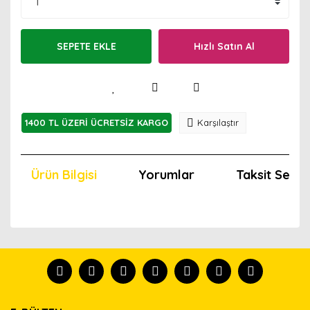
SEPETE EKLE
Hızlı Satın Al
1400 TL ÜZERİ ÜCRETSİZ KARGO
Karşılaştır
Ürün Bilgisi
Yorumlar
Taksit Seçen
Bu ürünün fiyat bilgisi, resim, ürün açıklamalarında ve
diğer konularda yetersiz gördüğünüz noktaları öneri
Bu ürünü kullandıysanız yorum yapın, herkes ürünü
formunu kullanarak tarafımıza iletebilirsiniz.
tanısın.
Görüş ve önerileriniz için teşekkür ederiz.
Ürün resmi kalitesiz, bozuk veya görüntülenemiyor.
Yorum Yaz