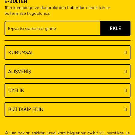
E-BÜLTEN
Ürün açıklamasında eksik bilgiler bulunuyor.
Tüm kampanya ve duyurulardan haberdar olmak için e-
Ürün bilgilerinde hatalar bulunuyor.
bültenimize kaydolunuz.
Ürün fiyatı diğer sitelerden daha pahalı.
EKLE
Bu ürüne benzer farklı alternatifler olmalı.
KURUMSAL
Gönder
ALIŞVERİŞ
ÜYELİK
BİZİ TAKİP EDİN
© Tüm hakları saklıdır. Kredi kartı bilgileriniz 256bit SSL sertifikası ile