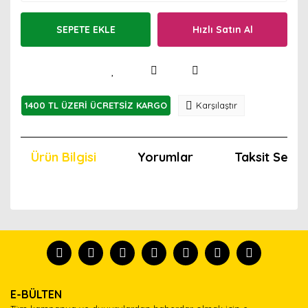
SEPETE EKLE
Hızlı Satın Al
1400 TL ÜZERİ ÜCRETSİZ KARGO
Karşılaştır
Ürün Bilgisi
Yorumlar
Taksit Seçen
Bu ürünün fiyat bilgisi, resim, ürün açıklamalarında ve
diğer konularda yetersiz gördüğünüz noktaları öneri
Bu ürünü kullandıysanız yorum yapın, herkes ürünü
formunu kullanarak tarafımıza iletebilirsiniz.
tanısın.
Görüş ve önerileriniz için teşekkür ederiz.
Ürün resmi kalitesiz, bozuk veya görüntülenemiyor.
Yorum Yaz
E-BÜLTEN
Ürün açıklamasında eksik bilgiler bulunuyor.