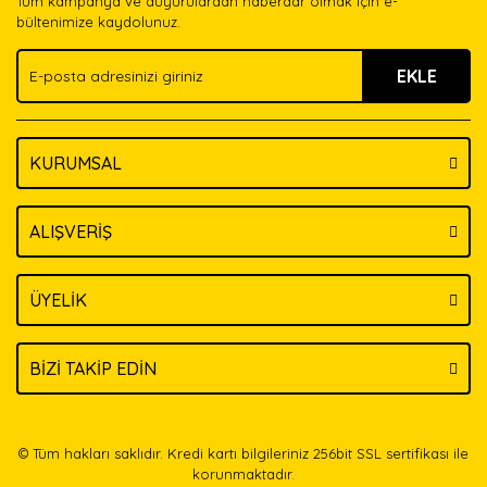
Tüm kampanya ve duyurulardan haberdar olmak için e-
Ürün bilgilerinde hatalar bulunuyor.
bültenimize kaydolunuz.
Ürün fiyatı diğer sitelerden daha pahalı.
EKLE
Bu ürüne benzer farklı alternatifler olmalı.
KURUMSAL
Gönder
ALIŞVERİŞ
ÜYELİK
BİZİ TAKİP EDİN
© Tüm hakları saklıdır. Kredi kartı bilgileriniz 256bit SSL sertifikası ile
korunmaktadır.