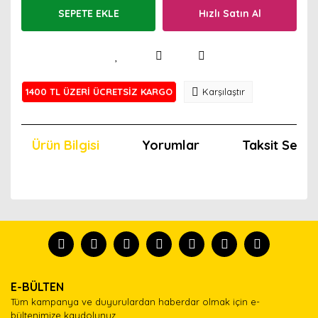
SEPETE EKLE
Hızlı Satın Al
1400 TL ÜZERİ ÜCRETSİZ KARGO
Karşılaştır
Ürün Bilgisi
Yorumlar
Taksit Seçen
Bu ürünün fiyat bilgisi, resim, ürün açıklamalarında ve
diğer konularda yetersiz gördüğünüz noktaları öneri
Bu ürünü kullandıysanız yorum yapın, herkes ürünü
formunu kullanarak tarafımıza iletebilirsiniz.
tanısın.
Görüş ve önerileriniz için teşekkür ederiz.
Ürün resmi kalitesiz, bozuk veya görüntülenemiyor.
Yorum Yaz
E-BÜLTEN
Ürün açıklamasında eksik bilgiler bulunuyor.
Tüm kampanya ve duyurulardan haberdar olmak için e-
Ürün bilgilerinde hatalar bulunuyor.
bültenimize kaydolunuz.