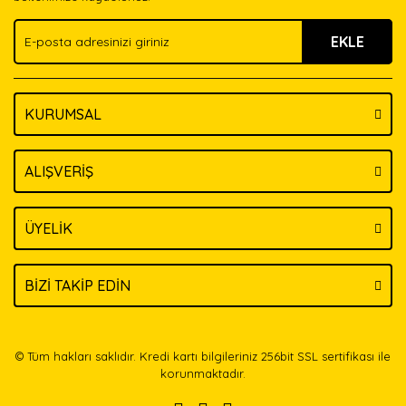
Ürün fiyatı diğer sitelerden daha pahalı.
EKLE
Bu ürüne benzer farklı alternatifler olmalı.
KURUMSAL
Gönder
ALIŞVERİŞ
ÜYELİK
BİZİ TAKİP EDİN
© Tüm hakları saklıdır. Kredi kartı bilgileriniz 256bit SSL sertifikası ile
korunmaktadır.