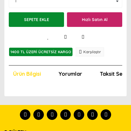
SEPETE EKLE
Hızlı Satın Al
1400 TL ÜZERİ ÜCRETSİZ KARGO
Karşılaştır
Ürün Bilgisi
Yorumlar
Taksit Seçen
Bu ürünün fiyat bilgisi, resim, ürün açıklamalarında ve
diğer konularda yetersiz gördüğünüz noktaları öneri
Bu ürünü kullandıysanız yorum yapın, herkes ürünü
formunu kullanarak tarafımıza iletebilirsiniz.
tanısın.
Görüş ve önerileriniz için teşekkür ederiz.
Ürün resmi kalitesiz, bozuk veya görüntülenemiyor.
Yorum Yaz