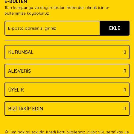
E-BÜLTEN
Ürün açıklamasında eksik bilgiler bulunuyor.
Tüm kampanya ve duyurulardan haberdar olmak için e-
Ürün bilgilerinde hatalar bulunuyor.
bültenimize kaydolunuz.
Ürün fiyatı diğer sitelerden daha pahalı.
EKLE
Bu ürüne benzer farklı alternatifler olmalı.
KURUMSAL
Gönder
ALIŞVERİŞ
ÜYELİK
BİZİ TAKİP EDİN
© Tüm hakları saklıdır. Kredi kartı bilgileriniz 256bit SSL sertifikası ile