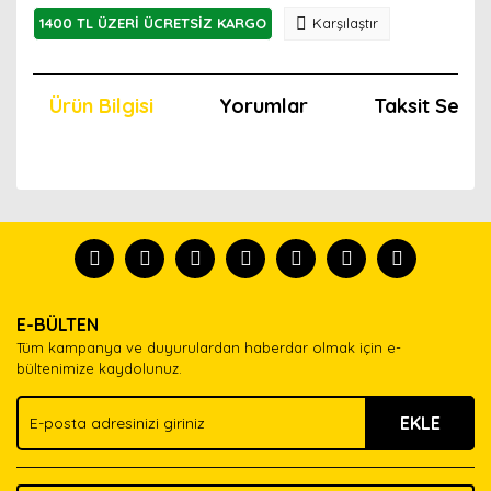
1400 TL ÜZERİ ÜCRETSİZ KARGO
Karşılaştır
Ürün Bilgisi
Yorumlar
Taksit Seçen
Bu ürünün fiyat bilgisi, resim, ürün açıklamalarında ve
diğer konularda yetersiz gördüğünüz noktaları öneri
Bu ürünü kullandıysanız yorum yapın, herkes ürünü
formunu kullanarak tarafımıza iletebilirsiniz.
tanısın.
Görüş ve önerileriniz için teşekkür ederiz.
Ürün resmi kalitesiz, bozuk veya görüntülenemiyor.
Yorum Yaz
E-BÜLTEN
Ürün açıklamasında eksik bilgiler bulunuyor.
Tüm kampanya ve duyurulardan haberdar olmak için e-
Ürün bilgilerinde hatalar bulunuyor.
bültenimize kaydolunuz.
Ürün fiyatı diğer sitelerden daha pahalı.
EKLE
Bu ürüne benzer farklı alternatifler olmalı.