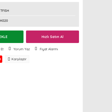
TFISH
RK020
EKLE
Hızlı Satın Al
 Et
Yorum Yaz
Fiyat Alarmı
O
Karşılaştır