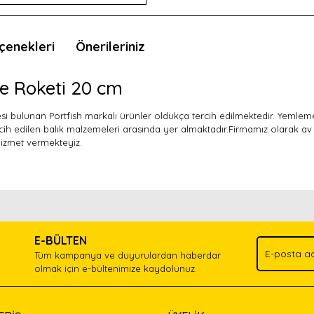
çenekleri
Önerileriniz
e Roketi 20 cm
itesi bulunan Portfish markalı ürünler oldukça tercih edilmektedir. Yemlem
h edilen balık malzemeleri arasında yer almaktadır.Firmamız olarak av
hizmet vermekteyiz.
nda ve diğer konularda yetersiz gördüğünüz noktaları öneri formunu kullan
Bu ürünü kullandıysanız yorum yapın, herkes ürünü tanısın.
.
E-BÜLTEN
Yorum Yaz
Tüm kampanya ve duyurulardan haberdar
olmak için e-bültenimize kaydolunuz.