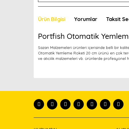
Ürün Bilgisi
Yorumlar
Taksit Se
Portfish Otomatik Yemlem
Sazan Malzemeleri ürünleri içerisinde belli bir kal
Otomatik Yemleme Roketi 20 cm ürünü en çok terci
ve atıcılık malzemeleri vb. ürünlerde profesyonel 
Bu ürünün fiyat bilgisi, resim, ürün açıklamaları
Görüş ve önerileriniz için teşekkür ederiz.
Ürün resmi kalitesiz, bozuk veya görüntülenemiyor
Ürün açıklamasında eksik bilgiler bulunuyor.
Ürün bilgilerinde hatalar bulunuyor.
Ürün fiyatı diğer sitelerden daha pahalı.
Bu ürüne benzer farklı alternatifler olmalı.