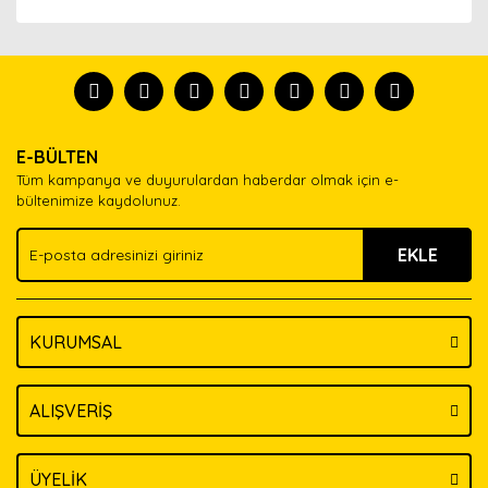
Bu ürünün fiyat bilgisi, resim, ürün açıklamalarında ve
diğer konularda yetersiz gördüğünüz noktaları öneri
Bu ürünü kullandıysanız yorum yapın, herkes ürünü
formunu kullanarak tarafımıza iletebilirsiniz.
tanısın.
Görüş ve önerileriniz için teşekkür ederiz.
Ürün resmi kalitesiz, bozuk veya görüntülenemiyor.
Yorum Yaz
E-BÜLTEN
Ürün açıklamasında eksik bilgiler bulunuyor.
Tüm kampanya ve duyurulardan haberdar olmak için e-
Ürün bilgilerinde hatalar bulunuyor.
bültenimize kaydolunuz.
Ürün fiyatı diğer sitelerden daha pahalı.
EKLE
Bu ürüne benzer farklı alternatifler olmalı.
KURUMSAL
Gönder
ALIŞVERİŞ
ÜYELİK