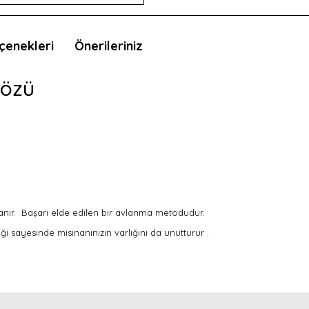
çenekleri
Önerileriniz
Gözü
anır. Başarı elde edilen bir avlanma metodudur.
 sayesinde misinanınızın varlığını da unutturur .
nda ve diğer konularda yetersiz gördüğünüz noktaları öneri formunu kullan
Bu ürünü kullandıysanız yorum yapın, herkes ürünü tanısın.