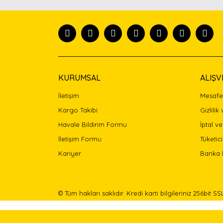
Ürün resmi kalitesiz, bozuk veya görüntülenemiyor
Ürün açıklamasında eksik bilgiler bulunuyor.
Ürün bilgilerinde hatalar bulunuyor.
Ürün fiyatı diğer sitelerden daha pahalı.
Bu ürüne benzer farklı alternatifler olmalı.
KURUMSAL
ALIŞV
İletişim
Mesafel
Kargo Takibi
Gizlilik
Havale Bildirim Formu
İptal ve
İletişim Formu
Tüketici
Kariyer
Banka 
© Tüm hakları saklıdır. Kredi kartı bilgileriniz 256bit SS