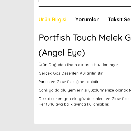
Ürün Bilgisi
Yorumlar
Taksit Se
Portfish Touch Melek 
(Angel Eye)
Ürün Doğadan ilham alınarak Hazırlanmıştır.
Gerçek Göz Desenleri Kullanılmıştır.
Parlak ve Glow özelliğine sahiptir.
Canlı ya da ölü yemlerinizi yüzdürmenize olanak t
Dikkat çeken gerçek göz desenleri ve Glow özelliği
Her türlü avcı balık avında kullanılabilir.
Bu ürünün fiyat bilgisi, resim, ürün açıklamaları
Görüş ve önerileriniz için teşekkür ederiz.