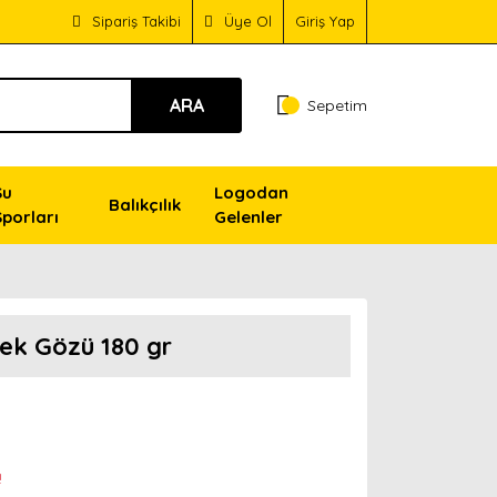
Sipariş Takibi
Üye Ol
Giriş Yap
ARA
Sepetim
Su
Logodan
Balıkçılık
Sporları
Gelenler
lek Gözü 180 gr
!