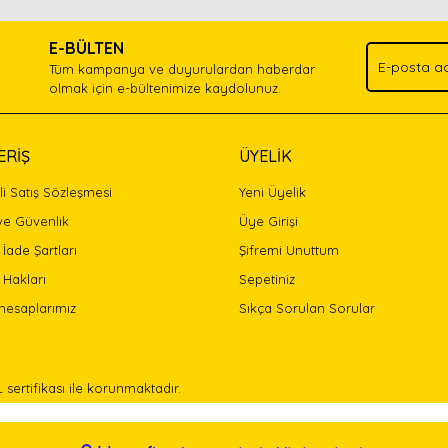
.
E-BÜLTEN
Yorum Yaz
Tüm kampanya ve duyurulardan haberdar
olmak için e-bültenimize kaydolunuz.
ERİŞ
ÜYELİK
i Satış Sözleşmesi
Yeni Üyelik
 ve Güvenlik
Üye Girişi
 İade Şartları
Şifremi Unuttum
 Hakları
Sepetiniz
Gönder
hesaplarımız
Sıkça Sorulan Sorular
L sertifikası ile korunmaktadır.