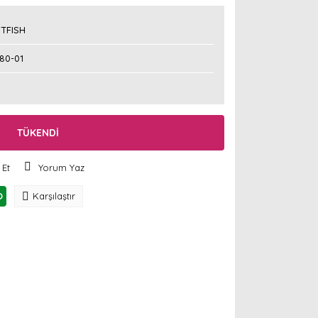
TFISH
80-01
TÜKENDİ
 Et
Yorum Yaz
O
Karşılaştır