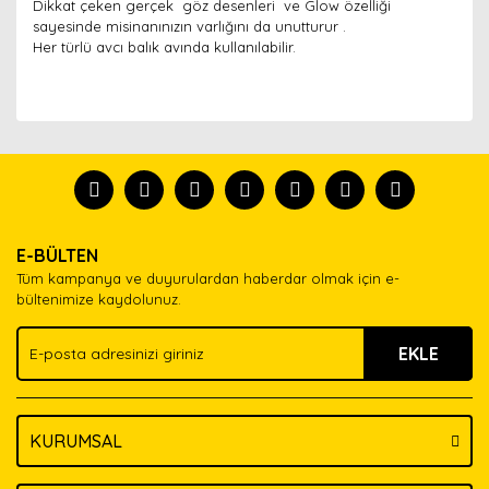
Dikkat çeken gerçek göz desenleri ve Glow özelliği
sayesinde misinanınızın varlığını da unutturur .
Her türlü avcı balık avında kullanılabilir.
Bu ürünün fiyat bilgisi, resim, ürün açıklamalarında ve
diğer konularda yetersiz gördüğünüz noktaları öneri
Bu ürünü kullandıysanız yorum yapın, herkes ürünü
formunu kullanarak tarafımıza iletebilirsiniz.
tanısın.
Görüş ve önerileriniz için teşekkür ederiz.
Ürün resmi kalitesiz, bozuk veya görüntülenemiyor.
Yorum Yaz
E-BÜLTEN
Ürün açıklamasında eksik bilgiler bulunuyor.
Tüm kampanya ve duyurulardan haberdar olmak için e-
Ürün bilgilerinde hatalar bulunuyor.
bültenimize kaydolunuz.
Ürün fiyatı diğer sitelerden daha pahalı.
EKLE
Bu ürüne benzer farklı alternatifler olmalı.
KURUMSAL