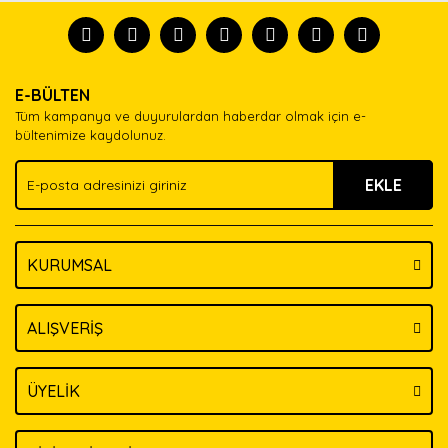
formunu kullanarak tarafımıza iletebilirsiniz.
tanısın.
Görüş ve önerileriniz için teşekkür ederiz.
Ürün resmi kalitesiz, bozuk veya görüntülenemiyor.
Yorum Yaz
E-BÜLTEN
Ürün açıklamasında eksik bilgiler bulunuyor.
Tüm kampanya ve duyurulardan haberdar olmak için e-
Ürün bilgilerinde hatalar bulunuyor.
bültenimize kaydolunuz.
Ürün fiyatı diğer sitelerden daha pahalı.
EKLE
Bu ürüne benzer farklı alternatifler olmalı.
KURUMSAL
Gönder
ALIŞVERİŞ
ÜYELİK