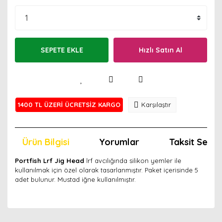
SEPETE EKLE
Hızlı Satın Al
1400 TL ÜZERİ ÜCRETSİZ KARGO
Karşılaştır
Ürün Bilgisi
Yorumlar
Taksit Seçen
Portfish Lrf Jig Head
lrf avcılığında silikon yemler ile
kullanılmak için özel olarak tasarlanmıştır. Paket içerisinde 5
adet bulunur. Mustad iğne kullanılmıştır.
Bu ürünün fiyat bilgisi, resim, ürün açıklamalarında ve
diğer konularda yetersiz gördüğünüz noktaları öneri
Bu ürünü kullandıysanız yorum yapın, herkes ürünü