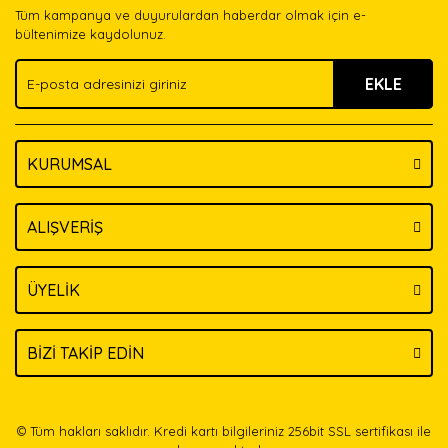
Tüm kampanya ve duyurulardan haberdar olmak için e-
Ürün bilgilerinde hatalar bulunuyor.
bültenimize kaydolunuz.
Ürün fiyatı diğer sitelerden daha pahalı.
EKLE
Bu ürüne benzer farklı alternatifler olmalı.
KURUMSAL
Gönder
ALIŞVERİŞ
ÜYELİK
BİZİ TAKİP EDİN
© Tüm hakları saklıdır. Kredi kartı bilgileriniz 256bit SSL sertifikası ile