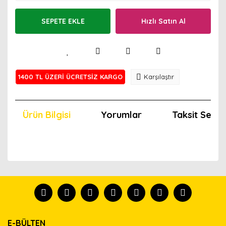
SEPETE EKLE
Hızlı Satın Al
1400 TL ÜZERİ ÜCRETSİZ KARGO
Karşılaştır
Ürün Bilgisi
Yorumlar
Taksit Seçen
Bu ürünün fiyat bilgisi, resim, ürün açıklamalarında ve
diğer konularda yetersiz gördüğünüz noktaları öneri
Bu ürünü kullandıysanız yorum yapın, herkes ürünü
formunu kullanarak tarafımıza iletebilirsiniz.
tanısın.
Görüş ve önerileriniz için teşekkür ederiz.
Ürün resmi kalitesiz, bozuk veya görüntülenemiyor.
Yorum Yaz
E-BÜLTEN
Ürün açıklamasında eksik bilgiler bulunuyor.