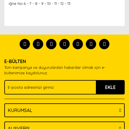
iğne No:6 - 7 - 8 - 9 - 10 - 11 - 12 - 13
Bu ürünün fiyat bilgisi, resim, ürün açıklamalarında ve
diğer konularda yetersiz gördüğünüz noktaları öneri
Bu ürünü kullandıysanız yorum yapın, herkes ürünü
formunu kullanarak tarafımıza iletebilirsiniz.
tanısın.
Görüş ve önerileriniz için teşekkür ederiz.
Ürün resmi kalitesiz, bozuk veya görüntülenemiyor.
Yorum Yaz
E-BÜLTEN
Ürün açıklamasında eksik bilgiler bulunuyor.
Tüm kampanya ve duyurulardan haberdar olmak için e-
Ürün bilgilerinde hatalar bulunuyor.
bültenimize kaydolunuz.
Ürün fiyatı diğer sitelerden daha pahalı.
EKLE
Bu ürüne benzer farklı alternatifler olmalı.
KURUMSAL
Gönder
ALIŞVERİŞ